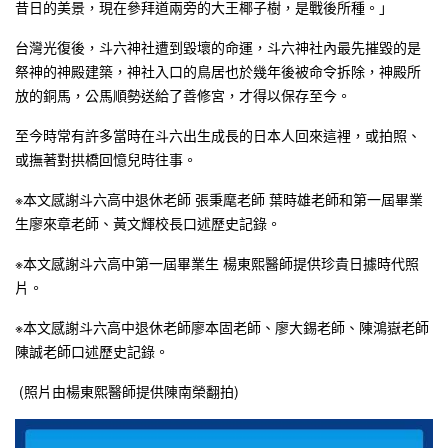
昔日的美景，現在參拜道兩旁的大王椰子樹，是戰後所種。」
台灣光復後，斗六神社遭到毀壞的命運，斗六神社內最先摧毀的是
祭神的神殿建築，神社入口的鳥居也於幾年後被命令拆除，神殿所
放的銅馬，公馬順勢送給了善修宮，才得以保存至今。
至今時常有許多當時在斗六出生成長的日本人回來這裡，或拍照、
或撫著對拱橋回憶兒時往事。
※本文感謝斗六高中退休老師 張秉麾老師 葉時雄老師和第一屆畢業
生廖來章老師、黃文輝校長口述歷史記錄。
※本文感謝斗六高中第一屆畢業生 楊東熙醫師提供珍貴日據時代照
片。
※本文感謝斗六高中退休老師廖本固老師、廖大錫老師、陳鴻嶽老師
陳誠老師口述歷史記錄。
(照片由楊東熙醫師提供陳南榮翻拍)