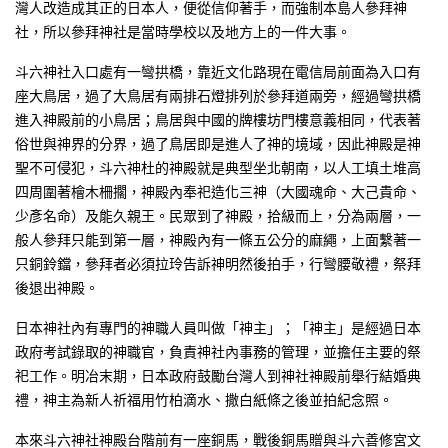
灣人改造成其正的日本人，便從信仰著手，而強制本島人參拜神
社，所以參拜神社是當時學校以及地方上的一件大事。
斗六神社入口處有一彎拱橋，靠近文化路現在電信局前面為入口有
座大鳥居，過了大鳥居有兩排石燈排列於參拜道兩旁，經過彎拱橋
進入神殿前的小鳥居；鳥居與中國的牌樓坊門樓意義相同，代表著
俗世與神界的分界，過了鳥居即是進人了神的境域，因此神殿是神
聖不可侵犯，斗六神杜的神殿就是典型坐北朝南，以人工填土堆高
四周圍著檜木柵擱，神殿內奉祀造化三神（大國魂命、大己貴命、
少彥名命）及能久親王。民眾到了神殿，拾級而上，分為兩層，一
般人參拜只能到第一層，神殿內有一條五公分的麻繩，上面繫著一
只銅鈴鐺，參拜者必須拉玲告訴神明然後拍手，行彎腰敬禮，祭拜
後退出神殿。
日本神社內有專門的神職人員叫做「神主」；「神主」是經過日本
政府考試錄取的神職官，負責神社內事務的管理，並擔任主要的祭
祀工作。明冶末期，日本政府鼓勵台灣人到神社神殿前舉行結婚典
禮，神主為新人祈福用竹柏滴水、撒白紙條之後並拍紀念照。
本來斗六神社神殿台階前有一座銅馬，戰後銅馬贈與斗六善修宮文