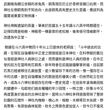
武廟做為關公坐騎的赤兔馬．銅馬現在仍立於善修宮廟口右側，而
神社左側銅馬則不知去向。此座銅馬具有歷史文化意義，應該列為
國寶或重要文物保護。
神社神殿遺留的高臺，筆者於民國五十五年讀斗六高中時期還在，
記得四周是柏樹，神殿旁一棵蒼翠的老松樹，後來很可惜被剷平，
改建為中正堂。
根據在斗六高中教四十年以上已退休的老師說：「斗中過去的古
蹟，在現在自強樓和中正堂之間曾經是日本神社，在科學館的舊位
址曾經是神社人員辦公之處，而旁邊則是神社人員的宿舍。在中正
堂的前方在當時有匹銅馬，新年時會在前面敲鐘擊掌祈福，目前那
匹馬已經被移往孔廟放置，是少數留存下來的古物。惟一僅存在斗
中的古蹟，是在自強樓後方的那座造形優美小橋，仍依然屹立在校
內，成為斗六神社曾經存在的唯一歷史見證。在這些年滄海桑田般
的變遷中，勾起他们過去種種的年少回憶。一時之間，好像斗中又
再度置身於過去的古神社當中。當時斗六神杜參拜道兩旁除了整排
壯觀的石燈外，神杜內槐樹、楠心木、榕樹、木棉等巨木扶疏，野
鳥聚集，有原始森林氣勢，秋冬之際景色更加宜人，但今已不復見