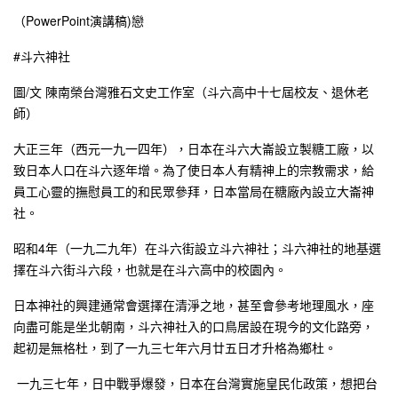
（PowerPoint演講稿)戀
#斗六神社
圖/文 陳南榮台灣雅石文史工作室（斗六高中十七屆校友、退休老
師）
大正三年（西元一九一四年），日本在斗六大崙設立製糖工廠，以
致日本人口在斗六逐年增。為了使日本人有精神上的宗教需求，給
員工心靈的撫慰員工的和民眾參拜，日本當局在糖廠內設立大崙神
社。
昭和4年（一九二九年）在斗六街設立斗六神社；斗六神社的地基選
擇在斗六街斗六段，也就是在斗六高中的校園內。
日本神社的興建通常會選擇在清淨之地，甚至會參考地理風水，座
向盡可能是坐北朝南，斗六神社入的口鳥居設在現今的文化路旁，
起初是無格杜，到了一九三七年六月廿五日才升格為鄉杜。
一九三七年，日中戰爭爆發，日本在台灣實施皇民化政策，想把台