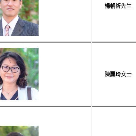
先生
楊朝祈
女士
陳麗玲