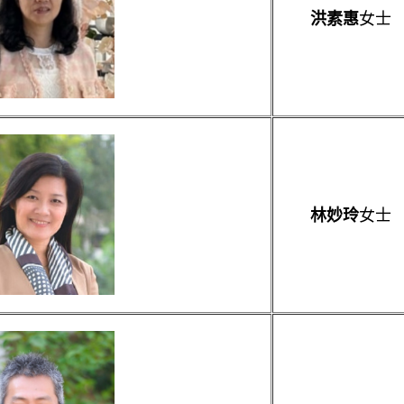
女士
洪素惠
女士
林妙玲