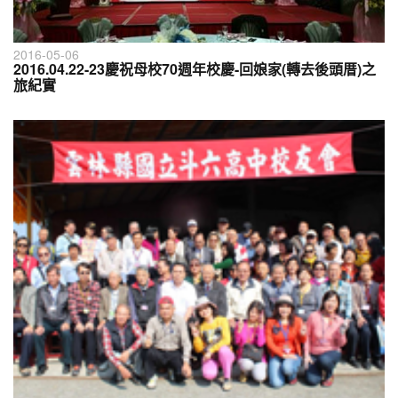
2016-05-06
2016.04.22-23慶祝母校70週年校慶-回娘家(轉去後頭厝)之
旅紀實