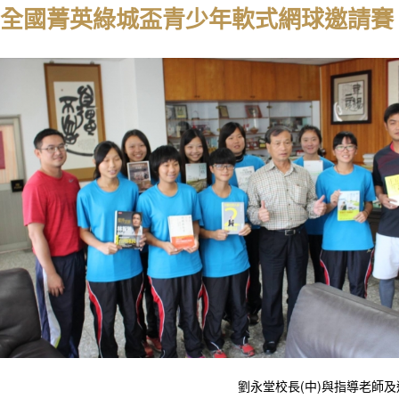
17全國菁英綠城盃青少年軟式網球邀請賽
劉永堂校長(中)與指導老師