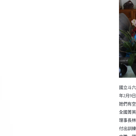
國立斗六
年
2
月
9
日
她們有空
全國菁英
理事長林
付出訓練