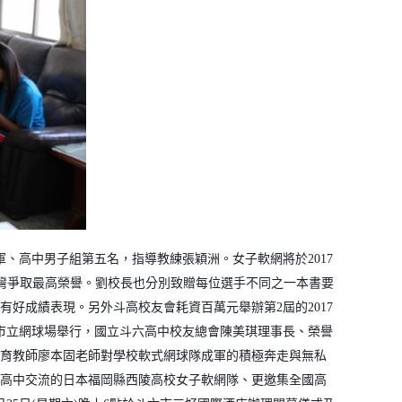
軍、高中男子組第五名，指導教練張穎洲。女子軟網將於
2017
灣爭取最高榮譽。劉校長也分別致贈每位選手不同之一本書要
有好成績表現。另外斗高校友會耗資百萬元舉辦第
2
屆的
2017
市立網球場舉行，國立斗六高中校友總會陳美琪理事長、榮譽
育教師廖本固老師對學校軟式網球隊成軍的積極奔走與無私
高中交流的日本福岡縣西陵高校女子軟網隊、更邀集全國高