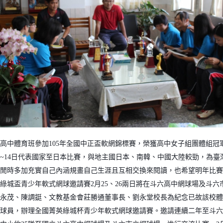
高中體育班參加
105
年全國中正盃軟網錦標賽，榮獲高中女子組團體組冠
~14
日代表國家至日本比賽，與地主國日本、南韓、中國大陸較勁，為臺
閒時多加充實自己內涵規畫自己生涯且互相交換來閱讀，也希望明年比賽
綠城盃青少年軟式網球邀請賽
2
月
25
、
26
兩日將在斗六高中網球場及斗六
永茂、陳調鋌、文教基金會莊勝通董事長、劉永堂校長為紀念已故該校體
球員，辦理全國菁英綠城杯青少年軟式網球邀請賽。邀請連續二年至斗六