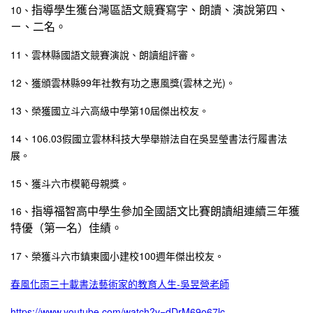
指導學生獲台灣區語文競賽寫字、朗讀、演說第四、
10、
ㄧ、二名。
11、雲林縣國語文競賽演說、朗讀組評審。
12、獲頒雲林縣99年社教有功之惠風獎(雲林之光)。
13、榮獲國立斗六高級中學第10屆傑出校友。
14、106.03假國立雲林科技大學舉辦法自在吳昱瑩書法行履書法
展。
15、獲斗六市模範母親獎。
指導福智高中學生參加全國語文比賽朗讀組連續三年獲
16、
特優（第一名）佳績。
17、榮獲斗六市鎮東國小建校100週年傑出校友。
春風化雨三十載書法藝術家的教育人生-吳昱營老師
https://www.youtube.com/watch?v=dDrM69o67lc