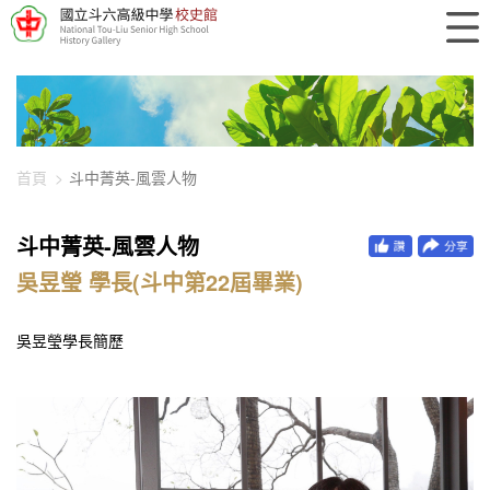
448-2174
首頁
斗中菁英-風雲人物
斗中菁英-風雲人物
吳昱瑩 學長(斗中第22屆畢業)
吳昱瑩學長簡歷