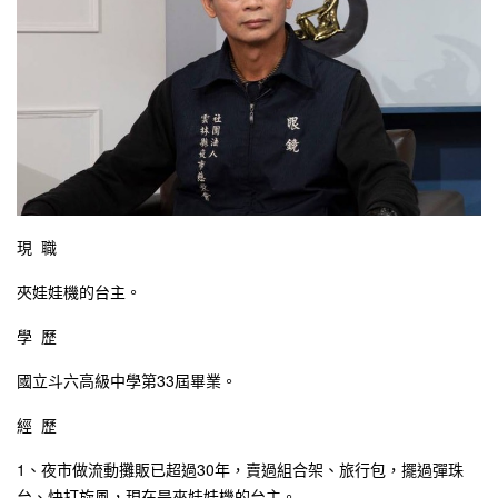
現 職
夾娃娃機的台主。
學 歷
國立斗六高級中學第33屆畢業。
經 歷
1、夜市做流動攤販已超過30年，賣過組合架、旅行包，擺過彈珠
台、快打旋風，現在是夾娃娃機的台主。