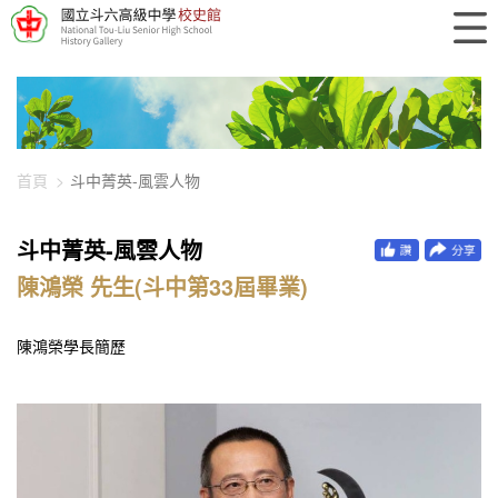
448-1574
首頁
斗中菁英-風雲人物
斗中菁英-風雲人物
陳鴻榮 先生(斗中第33屆畢業)
陳鴻榮學長簡歷