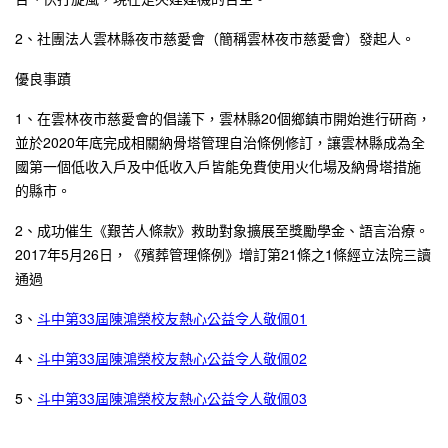
2、社團法人雲林縣夜市慈愛會（簡稱雲林夜市慈愛會）發起人。
優良事蹟
1、在雲林夜市慈愛會的倡議下，雲林縣20個鄉鎮市開始進行研商，
並於2020年底完成相關納骨塔管理自治條例修訂，讓雲林縣成為全
國第一個低收入戶及中低收入戶皆能免費使用火化場及納骨塔措施
的縣市。
2、成功催生《艱苦人條款》救助對象擴展至獎勵學金、語言治療。
2017年5月26日，《殯葬管理條例》增訂第21條之1條經立法院三讀
通過
3、
斗中第33屆陳鴻榮校友熱心公益令人敬佩01
4、
斗中第33屆陳鴻榮校友熱心公益令人敬佩02
5、
斗中第33屆陳鴻榮校友熱心公益令人敬佩03