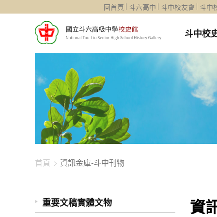
1344-1755
回首頁
斗六高中
斗中校友會
斗中
斗中校
首頁
資訊金庫-斗中刊物
資
重要文稿實體文物