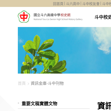
1344-1287
回首頁
斗六高中
斗中校友會
斗中
斗中校
首頁
資訊金庫-斗中刊物
資
重要文稿實體文物