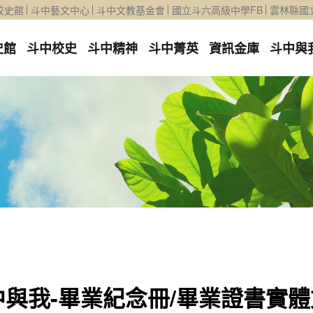
校史館
斗中藝文中心
斗中文教基金會
國立斗六高級中學FB
雲林縣國
史館
斗中校史
斗中精神
斗中菁英
資訊金庫
斗中與
中與我-畢業紀念冊/畢業證書實