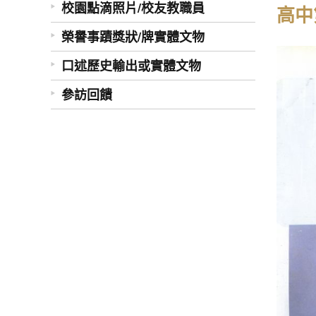
校園點滴照片/校友教職員
高中
榮譽事蹟獎狀/牌實體文物
口述歷史輸出或實體文物
參訪回饋