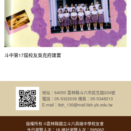
斗中第17屆校友吳克府建置
地址：64050 雲林縣斗六市民生路224號
電話：05-5322039 傳真：05-5348213
E-mail：tlsh_130@mail.tlsh.ylc.edu.tw
版權所有 ©雲林縣國立斗六高級中學校友會
今日瀏覽人次：16 總計瀏覽人次：595062