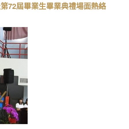
12級第72屆畢業生畢業典禮場面熱絡