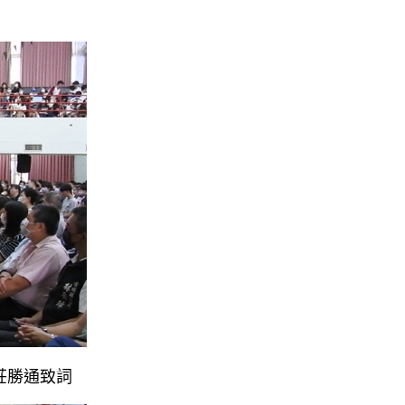
莊勝通致詞