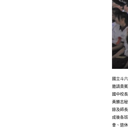
國立斗六
邀請貴賓
國中校長
黃勝志秘
錄及師長
成後各班
會、退休