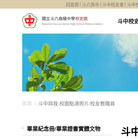
1344-3269
回首頁
斗六高中
斗中校友會
斗中
斗中校
首頁
斗中與我-校園點滴照片/校友教職員
斗
畢業紀念冊/畢業證書實體文物