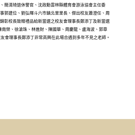
、簡清琦退休警官、沈政勳雲林縣體育會游泳協會主任委
事郭建位、劉弘暉斗六市鎮北里里長、傑出校友蕭澄任、周
錦彰校長致贈禮品給新當選之校友會理事長鄭添丁及新當選
歲陳南榮、徐滄珠、林進財、陳國華、周慶龍、盧海波、郭章
校友會理事長鄭添丁非常高興在此場合遇到多年不見之老師。