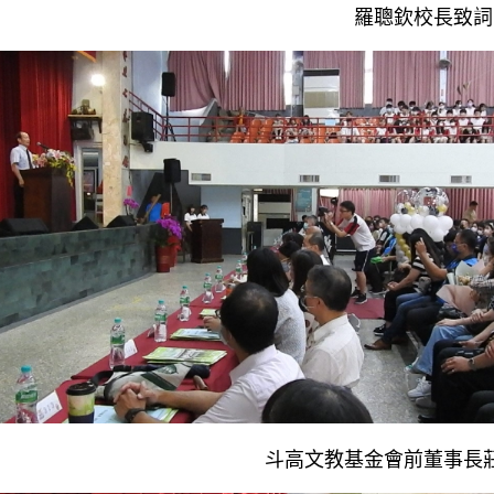
羅聰欽校長致詞
斗高文教基金會前董事長