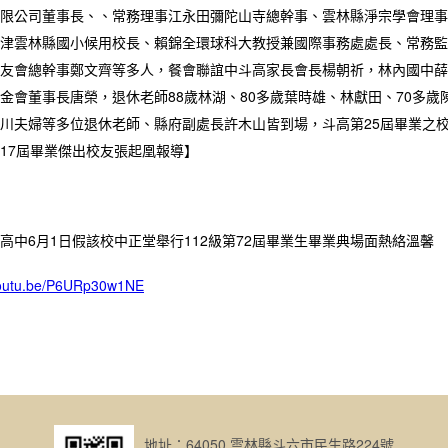
限公司董事長、、常務理事江永田彌陀山寺總幹事、雲林縣淨宗學會理事
津雲林縣國小候用校長、賴錦全環球科大教授兼國際事務處處長、常務監
友會總幹事鄭文齊等多人，餐會聯誼中斗高家長會長楊朝祈，林內國中薛
金會董事長唐榮，退休老師88歲林湖、80多歲葉時雄、林獻田、70多
川夫婦等多位退休老師、縣府副處長許木山皆到場，斗高第25屆畢業之
17屆畢業傑出校友張起凰報導】
高中6月1日假該校中正堂舉行112級第72屆畢業生畢業典場面熱絡溫馨
/youtu.be/P6URp30w1NE
地址：64050 雲林縣斗六市民生路224號