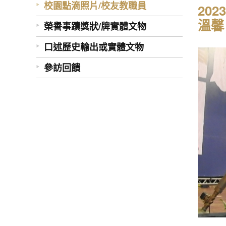
校園點滴照片/校友教職員
20
溫馨
榮譽事蹟獎狀/牌實體文物
口述歷史輸出或實體文物
參訪回饋