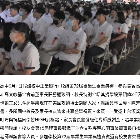
高中6月1日假該校中正堂舉行112級第72屆畢業生畢業典禮，參與貴
斗高文教基金會前董事長莊勝通致詞，校長特別介紹其捐贈股票價值2千
也談其女兒斗高畢業現在在美國攻讀博士勉勵大家，縣議員林岳璋、陳芳
書、多所國中校長及家長校友皆來共襄盛舉祝賀。來賓一一受邀上台頒獎
叮嚀與祝福同學皆HIGH到極點，家長會長頒發級任導師感謝金、唱畢
帶開聯誼，校友會第15屆理事長鄭添丁斗六文殊寺明心園事業董事長自
老師聯誼會等人員。參加學校第72屆畢業生畢業典禮貴賓還有校友會榮