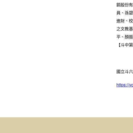
銷股份有
員、孫碧
進財、校
之文教基
平、顏振
【斗中第
國立斗六
https:/