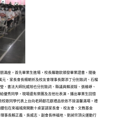
賓高朋滿座，首先畢業生進場，校長羅聰欽頒發畢業證書，隨後
萬元、家長會長楊朝祈及校友會理事長鄭添丁分別致詞、石榴
瑩、書法大師阮威旭也分別致詞、縣議員賴淑娞、張維崢、
給優秀同學，現場還有樂團及吉他社表演，播出畢業生回憶
業歌校歌同學代表上台向老師獻花獻禮品依依不捨溫馨滿場。禮
掏腰包在來福城席開數十桌宴請家長會、校友會、文教基金
譽理事長賴正義、吳威志、副會長林福地、劉昶宗頂尖運動行