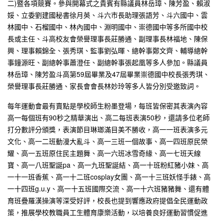
二)暨各項競賽。參與開幕式之貴賓有縣議員林岳璋、陳芳盈、賴淑
娞、立委劉建國秘書徐月英、斗六市長助理張語芳、斗六國中、雲
林國中、石榴國中、林內國中、淵明國中、崇德國中等多所國中校
長或主任、斗高校友會榮譽理事長莊勝通、副理事長林福地、陳保
興、理事賴錦全、張秀琪、監事劉弘暉、總幹事鄭文齊、輔導總幹
事鐘源旺、副總幹事蕭澄任、副總幹事張起凰等多人參加。縣議員
林岳璋、陳芳盈斗高第59屆畢業及47屆畢業崇德國中校長張秀琪、
榮譽理事長莊勝通、家長會會長林妙玲等多人皆分別受邀致詞。
每年運動會最有賣點是學校師生粉墨登場，每班皆保密其表演內容
高一每個班有90秒之精華演出、高二每班表演50秒，還請多位老師
打分數評分頒獎，表演節目琳瑯滿目美不勝收，高一一班表演多元
文化、高一二班動漫大亂斗、高一三班一個故事、高一四班原民榮
耀、高一五班原住民主題舞、高一六班冰雪奇緣、高一七班天線
寶、高一八班聖誕pa、高一九班聖誕結、高一十班粉紅豬小妹、高
一十一班香蕉、高一十二班cosplay女團、高一十三班妖怪手錶、高
一十四班g.u.y、高一十五班國際交流、高一十六班豬豬舞、還有體
育班疊羅漢操演等深受好評，校長也提到響應政府提倡全民運動政
策，推展學校教職員工生體育康樂活動，以培養良好運動習慣促進