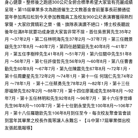
身心健康。整修後之跑道300公尺全俯合標準希望大家皆有亮麗成績
呈現。第15屆畢業多次為跑道催生之文教基金會前董事長莊勝通從
當年參加馬拉松到今天參加教職員工及校友900公尺表演賽獲得熱烈
掌聲。大家欣賞精彩之樂、儀、旗隊表演讚不絕口，博士校長聽說
後年任滿8年就要功成身退大家皆非常不捨，首任吳景箕先生35年2
月 ～37年2月，第二任林明海先生37年2月 ～37年7月，第三任魏景
嶷先生37年8月 ～40年7月，第四任趙蘭庭先生40年8月 ～41年7
月，第五任李樹梓先生41年8月 ～51年7月，第六任關中先生51年8
月 ～56年7月，第七任許俊哲先生56年9月 ～60年8月，第八任曹書
勤先生60年9月 ～67年7月，第九任陳震先生67年8月 ～72年1月，
第十任周慶星先生72年2月 ～74年1月，第十一任 何瑞仁先生74年2
月 ～78年1月 ，第十二任蔡勇先生78年2月 ～82年1月，第十三任
廖福榮先生82年2月 ～88年7月，第十四任廖萬成先生88年8月 ～92
年7月，第十五任林明和先生92年8月 ～96年7月， 第十六任李世峰
先生96年8月～100年7月，第十七任劉永堂先生100年8月～106年7
月，第十八任羅聰欽先生106年8月到任至今，每次校友聚會皆會談
到當年其畢業之校長作風等讓人永難忘。【斗中第17屆畢業傑出校
友張起凰報導】