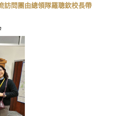
國際交流訪問團由總領隊羅聰欽校長帶
發