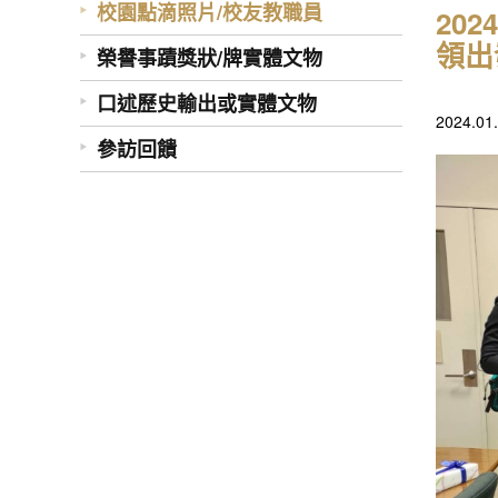
校園點滴照片/校友教職員
20
領出
榮譽事蹟獎狀/牌實體文物
口述歷史輸出或實體文物
2024
參訪回饋