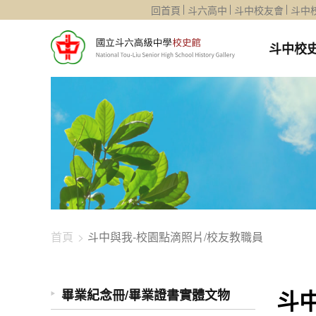
1344-4183
回首頁
斗六高中
斗中校友會
斗中
斗中校
首頁
斗中與我-校園點滴照片/校友教職員
斗
畢業紀念冊/畢業證書實體文物