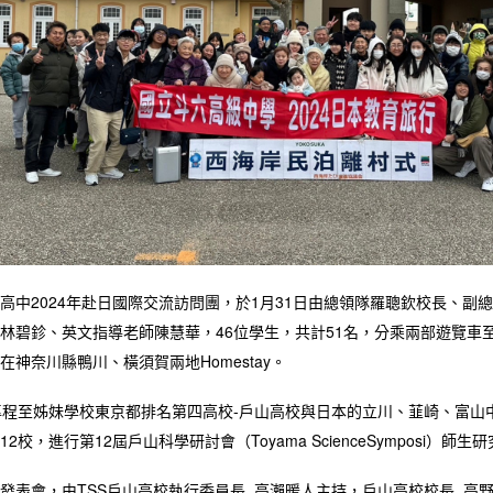
高中2024年赴日國際交流訪問團，於1月31日由總領隊羅聰欽校長、
林碧鉁、英文指導老師陳慧華，46位學生，共計51名，分乘兩部遊覽車
在神奈川縣鴨川、橫須賀兩地Homestay。
專程至姊妹學校東京都排名第四高校-戶山高校與日本的立川、韮崎、富
2校，進行第12屆戶山科學研討會（Toyama ScienceSymposi）師
發表會，由TSS戶山高校執行委員長 高瀨暖人主持，戶山高校校長 高