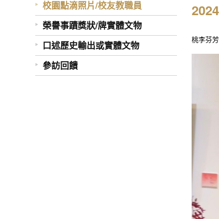
校園點滴照片/校友教職員
20
榮譽事蹟獎狀/牌實體文物
桃李芬芳
口述歷史輸出或實體文物
參訪回饋