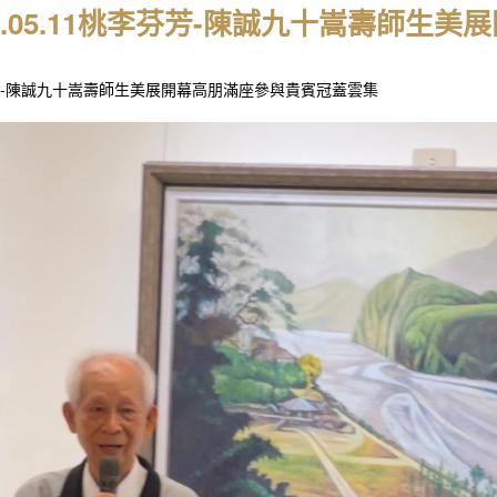
24.05.11桃李芬芳-陳誠九十嵩壽師
-陳誠九十嵩壽師生美展開幕高朋滿座參與貴賓冠蓋雲集