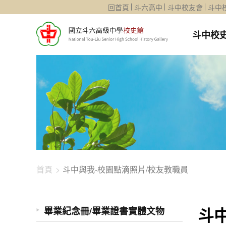
1344-4480
回首頁
斗六高中
斗中校友會
斗中
斗中校
首頁
斗中與我-校園點滴照片/校友教職員
斗
畢業紀念冊/畢業證書實體文物