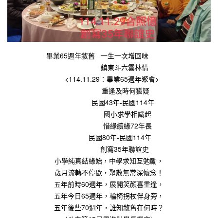
畢業65週年敘舊 一生一次增回味
鎮東斗六雲林情
<114.11.29：畢業65週年聚會>
重逢及時何猶疑
民國43年-民國114年
國小求學相識起
惜緣續緣72年長
民國80年-民國114年
創寫35年聯誼史
小學純真結緣始，中學求知互勉勵，
歲月流轉不停歇，聚散無常深懷念！
五年前時60週年，展開笑顏喜重逢，
五年今日65週年，輪椅拐杖伴身旁，
五年後些70週年，誰知敘舊在何時？