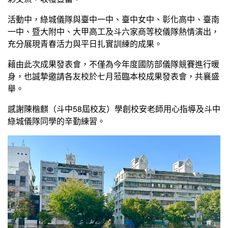
活動中，綠城儀隊與臺中一中、臺中女中、彰化高中、臺南
一中、暨大附中、大甲高工及斗六家商等校儀隊熱情演出，
充分展現青春活力與平日扎實訓練的成果。
藉由此次成果發表會，不僅為今年度國防部儀隊競賽進行暖
身，也誠摯邀請各友校於七月蒞臨本校成果發表會，共襄盛
舉。
感謝陳楷麒（斗中58屆校友）學創校安老師用心指導及斗中
綠城儀隊同學的辛勤練習。