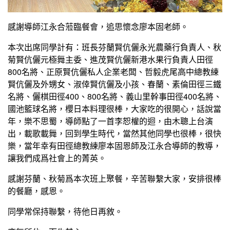
感謝導師江永合蒞臨餐會，追思懷念廖本固老師。
本次出席同學計有：班長芬蘭賢伉儷永光農藥行負責人、秋
菊賢伉儷元極舞主委、進茂賢伉儷新港水果行負責人田徑
800名將、正原賢伉儷私人企業老闆、哲毅虎尾高中總教練
賢伉儷及外甥女、淑倖賢伉儷及小孩、春蘭、素倫田徑三鐵
名將、儷棋田徑400、800名將、義山里幹事田徑400名將、
國池籃球名將，櫻日本料理很棒，大家吃的很開心，話說當
年，樂不思蜀，導師點了一首李恕權的迴，由木聰上台演
出，載歌載舞，回到學生時代，當然其他同學也很棒，很快
樂，當年幸有田徑總教練廖本固恩師及江永合導師的教導，
讓我們成爲社會上的菁英。
感謝芬蘭、秋菊爲本次班上聚餐，辛苦聯繫大家，安排很棒
的餐廳，感恩。
同學常保持聯繫，待他日再敘。