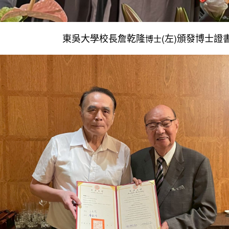
東吳大學校長詹乾隆
(左)頒發博士證
博士