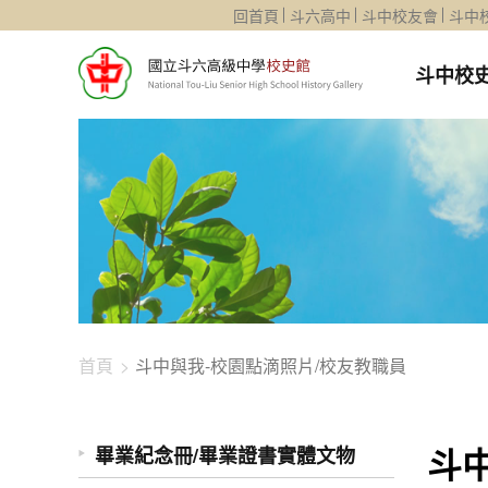
1344-4480
回首頁
斗六高中
斗中校友會
斗中
斗中校
首頁
斗中與我-校園點滴照片/校友教職員
斗
畢業紀念冊/畢業證書實體文物