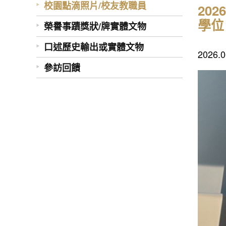
校園點滴照片/校友教職員
20
學位
榮譽事蹟獎狀/牌實體文物
口述歷史輸出或實體文物
202
參訪回饋