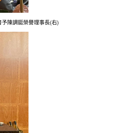
書予陳調鋌榮譽理事長(右)