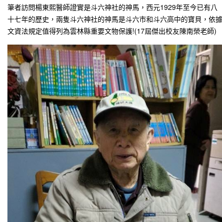
筆者訪問楊東熙醫師證實是斗六神社的神馬，西元1929年至今已有八
十七年的歷史，兩隻斗六神社的神馬是斗六市和斗六高中的寶貝，依
文資法規定值得列為雲林縣重要文物保護!(17屆傑出校友陳南榮老師)