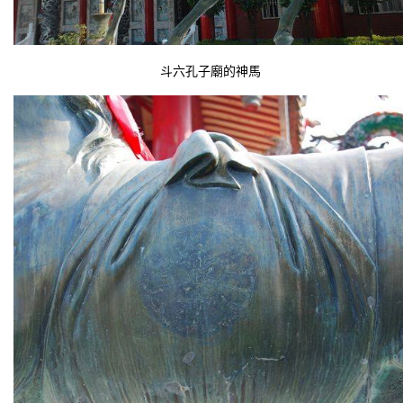
斗六孔子廟的神馬