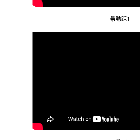
踩1
帶動