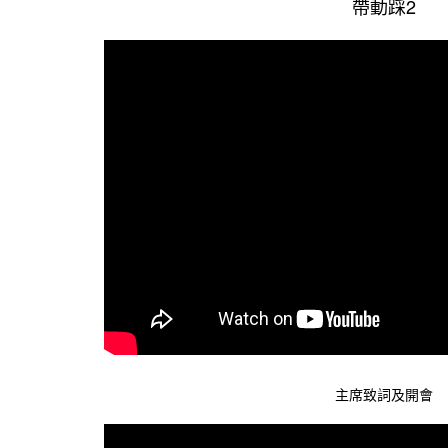
踩2
帶動
主席致詞及開會