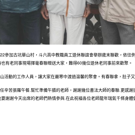
/01/22參加古坑華山村，斗六高中教職員工退休聯誼會舉辦歲末聯歡，依
時也有老同事現場揮毫春聯贈送大家，難得60幾位退休老同事前來歡聚。
山活動的工作人員，讓大家在嚴寒中渡過温馨的聚會。有春聯拿，肚子又
任辛苦張羅午餐.幫忙準備午膳的老師，謝謝幾位書法大師的春聯.更感謝
也要謝謝今天出席的老師們熱情參與.在此祝福各位老師龍年瑞氣千條身體