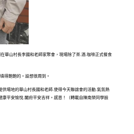
往例在華山村長李國和老師家聚會，現場除了茶.酒.咖啡正式餐食
填得飽飽的。設想很周到。
提供場地的華山村長國和老師.使得今天聯誼會的活動.氣氛熱
健康平安愉悅.闔府平安吉祥。感恩！（轉載自陳南榮同學臉