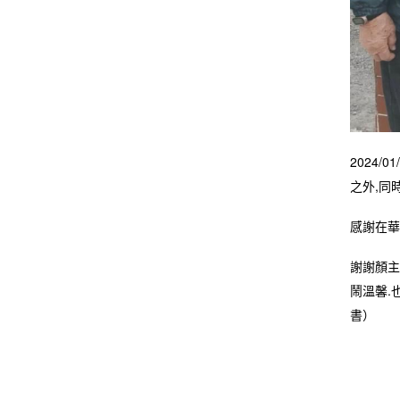
2024
之外,同
感謝在華
謝謝顏主
鬧溫馨.
書）