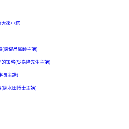
街大來小舘
特(陳耀昌醫師主講)
弈的策略(吳嘉隆先生主講)
事長主講)
展(陳水田博士主講)