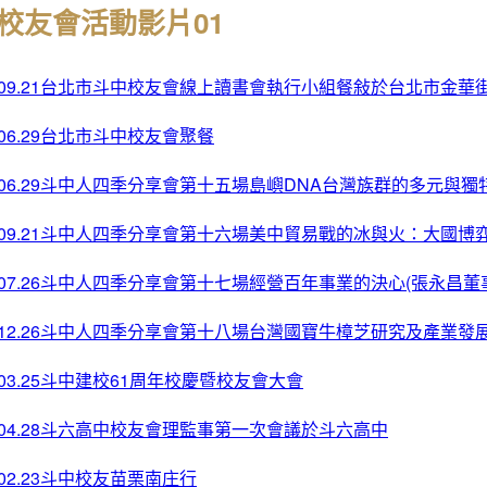
校友會活動影片01
3.09.21台北市斗中校友會線上讀書會執行小組餐敍於台北市金華
9.06.29台北市斗中校友會聚餐
9.06.29斗中人四季分享會第十五場島嶼DNA台灣族群的多元與獨
9.09.21斗中人四季分享會第十六場美中貿易戰的冰與火：大國博
0.07.26斗中人四季分享會第十七場經營百年事業的決心(張永昌董
0.12.26斗中人四季分享會第十八場台灣國寶牛樟芝研究及產業發
7.03.25斗中建校61周年校慶暨校友會大會
7.04.28斗六高中校友會理監事第一次會議於斗六高中
8.02.23斗中校友苗栗南庄行