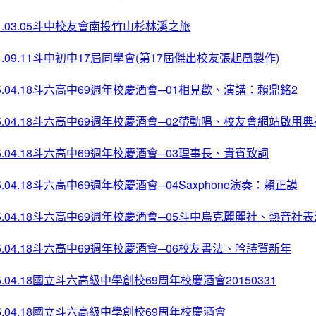
11.03.05斗中校友會南投竹山杉林溪之旅
11.09.11斗中初中17屆同學會(第17屆傑出校友張起凰製作)
15.04.18斗六高中69週年校慶酒會─01相見歡、演講：賴鼎銘2
15.04.18斗六高中69週年校慶酒會─02帶動唱、校友會網站啟用典
15.04.18斗六高中69週年校慶酒會─03理事長、貴賓致詞
15.04.18斗六高中69週年校慶酒會─04Saxphone演奏：賴正謨
15.04.18斗六高中69週年校慶酒會─05斗中烏克麗麗社、熱音社表
15.04.18斗六高中69週年校慶酒會─06校友書法、吟詩賀新年
15.04.18國立斗六高級中學創校69周年校慶酒會20150331
15.04.18國立斗六高級中學創校69周年校慶酒會