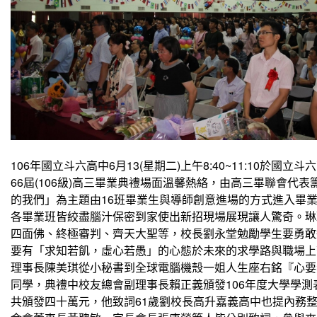
106年國立斗六高中6月13(星期二)上午8:40~11:10於國立
66屆(106級)高三畢業典禮場面溫馨熱絡，由高三畢聯會代
的我們」為主題由16班畢業生與導師創意進場的方式進入畢
各畢業班皆絞盡腦汁保密到家使出新招現場展現讓人驚奇。琳
四面佛、終極審判、齊天大聖等，校長劉永堂勉勵學生要勇敢
要有「求知若飢，虛心若愚」的心態於未來的求學路與職場上
理事長陳美琪從小秘書到全球電腦機殼一姐人生座右銘『心要
同學，典禮中校友總會副理事長賴正義頒發106年度大學學測
共頒發四十萬元，他致詞61歲劉校長高升嘉義高中也提內務