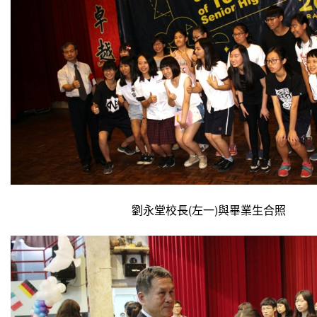
劉永堂校長(左一)與畢業生合照