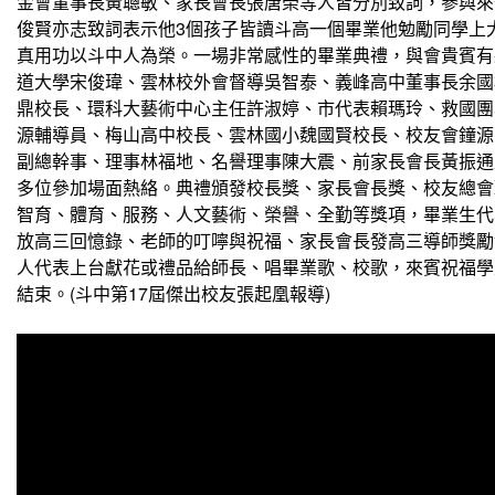
金會董事長黃聰敏、家長會長張唐榮等人皆分別致詞，參與來
俊賢亦志致詞表示他3個孩子皆讀斗高一個畢業他勉勵同學上
真用功以斗中人為榮。一場非常感性的畢業典禮，與會貴賓有
道大學宋俊瑋、雲林校外會督導吳智泰、義峰高中董事長余國
鼎校長、環科大藝術中心主任許淑婷、市代表賴瑪玲、救國團
源輔導員、梅山高中校長、雲林國小魏國賢校長、校友會鐘源
副總幹事、理事林福地、名譽理事陳大震、前家長會長黃振通
多位參加場面熱絡。典禮頒發校長獎、家長會長獎、校友總會
智育、體育、服務、人文藝術、榮譽、全勤等獎項，畢業生代
放高三回憶錄、老師的叮嚀與祝福、家長會長發高三導師獎勵
人代表上台獻花或禮品給師長、唱畢業歌、校歌，來賓祝福學
結束。(斗中第17屆傑出校友張起凰報導)