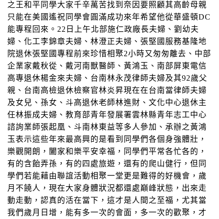
之王和平同學大家千辛萬苦找到奈因要照顧其高齡母親
只能在美國遙祝同學會圓滿成功來年希望他從華盛頓
DC
能專程回來。
22
日上午北部施仁政廠
長夫婦、劉幼夫
婦、化工李錦章夫婦、林澄正夫婦、張堅國服務基隆地
院退休張堅國專程前來珍惜相聚
2
小時又匆匆離去、中部
企業家戴秋從、戴河南獸醫師、黃鴻玉、南部屏東電信
高專退休楊金來夫婦、台南林永茂律師夫婦及其
92
歲父
親、台南高檢退休檢察官林炎昇現在在台南當律師夫婦
及女兒、孫女、斗高退休老師林進財、文化中心退休主
任林振成夫婦、教育部青年發展署雲林縣青年志工中心
諮詢業師張起凰、斗南林東益等多人參加、承辦之黃鴻
玉表示這些年來最高興的是看到同學們各個身強體壯，
樂觀開朗，闔家和樂平安幸福，同學們平常各忙各的，
有的含飴弄孫，有的四處旅遊，還有的爬山健行，但同
學們若能藉由聯誼活動相聚一堂更是難得的好機會，歲
月不饒人，現在大家身體狀況都還處巔峰狀態，出來走
動走動，認真的活在當下，這才是人間之至福，尤其當
我們歲月日增，能有多一次的會面，多一次的歡聚，才