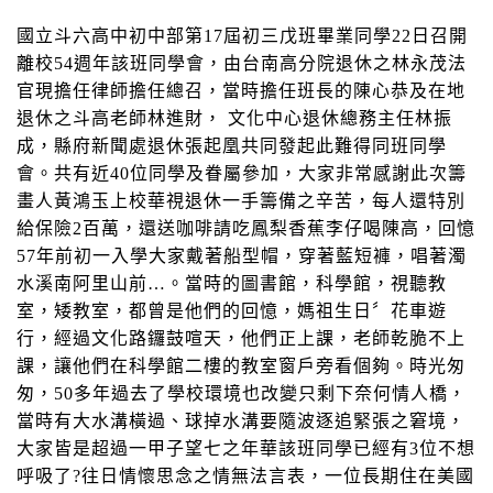
國立斗六高中初中部第
17
屆初三戊班畢業同學
22
日召開
離校
54
週年該班同學會，由台南高分院退休之林永茂法
官現擔任律師擔任總召，當時擔任班長的陳心恭及在地
退休之斗高老師林進財， 文化中心退休總務主任林振
成，縣府新聞處退休張起凰共同發起此難得同班同學
會。共有近
40
位同學及眷屬參加，大家非常感謝此次籌
畫人黃鴻玉上校華視退休一手籌備之辛苦，每人還特別
給保險
2
百萬，還送咖啡請吃鳳梨香蕉李仔喝陳高，回憶
57
年前初一入學大家戴著船型帽，穿著藍短褲，唱著濁
水溪南阿里山前
…
。當時的圖書館，科學館，視聽教
室，矮教室，都曾是他們的回憶，媽祖生日〞花車遊
行，經過文化路鑼鼓喧天，他們正上課，老師乾脆不上
課，讓他們在科學館二樓的教室窗戶旁看個夠。時光匆
匆，
50
多年過去了學校環境也改變只剩下奈何情人橋，
當時有大水溝橫過、球掉水溝要隨波逐追緊張之窘境，
大家皆是超過一甲子望七之年華該班同學已經有
3
位不想
呼吸了
?
往日情懷思念之情無法言表，一位長期住在美國