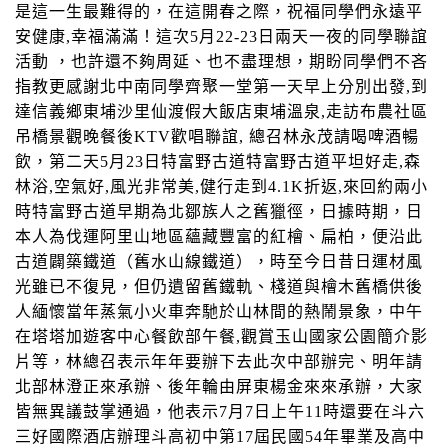
是這一生最難得的，在這開春之際，祝福同學們永遠平
安健康
,
幸福滿滿！這次
5
月
22-23
日兩天一夜的同學聯誼
活動 ，也許還不夠周延、也不盡理想，期盼同學們不吝
指教更感謝北中南同學齊聚一堂第一天早上分別出發
,
到
達信義鄉東埔沙里仙渡假大飯店東埔溫泉
,
走訪布農社區
吊橋景觀晚餐後
KTV
歡唱聯誼
,
總召林永茂請喝啤酒暢
飲，第二天
5
月
23
日特富野古道特富野古道平坦好走
,
森
林浴
,
空氣好
,
風光非常美
,
健行走到
4.1K
折返
,
來回約兩小
時特富野古道早期為北鄒族人之舊獵徑，日據時期，日
本人為伐運阿里山地區蘊藏豐富的紅檜、扁柏，便沿此
古道闢築鐵道（舊水山線鐵道），時至今日昔日運材風
光雖已不復見，但仍遺留舊鐵軌、棧道與檜木舊橋供後
人緬懷當年蒸氣小火車奔馳於山林間的熱鬧景象，中午
在塔塔加遊客中心餐飲部午餐
,
觀賞玉山國家公園簡介影
片等，林總召表示年年要辦下去此次中部辦完、明年請
北部林澄正來承辦、後年輪由屏東楊金來來承辦，大家
皆無異議鼓掌通過，他表示
7
月
7
日上午
11
時還要在斗六
三好國際酒店辦理斗高初中第
17
屆民國
54
年畢業及高中