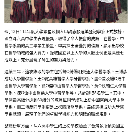
6月12日114年度大學繁星及個人申請志願選填登記學系正式放榜，
國立斗六高中學生表現優異，取得了令人振奮的成績。在醫學、中
醫學系類的高三畢業生繁星、申請揮出全疊打的佳績，顯示出學校
在醫學領域的強大實力，錄取國立以上大學的人數比例更是高達七
成以上，充分展現了師生的努力與潛力。
連續三年，這次錄取的學生包括曾O綺陽明交通大學醫學系丶王博彥
成功大學醫學系丶王O霓高雄醫學大學牙醫學系丶盧O萱及楊O浩中
國醫學大學醫學系丶徐O傑中山醫學大學醫學系丶黃O筑輔仁大學醫
學系丶陳O恆中國醫藥大學中醫學系等，共計錄取8名學生。其中，
學測最高級分達到60級分的陳月恆同學成功上榜中國醫藥大學中醫
學系，而王博彥同學則更是上榜四所醫學系，最終選擇成功大學醫
學系就讀，展現了他們的卓越學術能力和明確的職業規劃。
整體榜單方面，斗六高中學生的上榜學校涵蓋了台灣多所頂尖國立