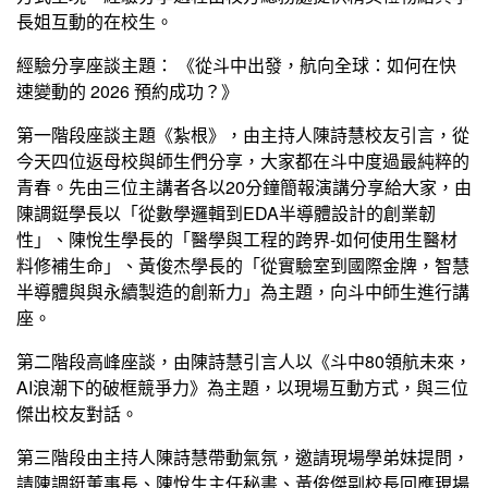
長姐互動的在校生。
經驗分享座談主題： 《從斗中出發，航向全球：如何在快
速變動的 2026 預約成功？》
第一階段座談主題《紮根》，由主持人陳詩慧校友引言，從
今天四位返母校與師生們分享，大家都在斗中度過最純粹的
青春。先由三位主講者各以20分鐘簡報演講分享給大家，由
陳調鋌學長以「從數學邏輯到EDA半導體設計的創業韌
性」、陳悅生學長的「醫學與工程的跨界-如何使用生醫材
料修補生命」、黃俊杰學長的「從實驗室到國際金牌，智慧
半導體與與永續製造的創新力」為主題，向斗中師生進行講
座。
第二階段高峰座談，由陳詩慧引言人以《斗中80領航未來，
AI浪潮下的破框競爭力》為主題，以現場互動方式，與三位
傑出校友對話。
第三階段由主持人陳詩慧帶動氣氛，邀請現場學弟妹提問，
請陳調鋌董事長、陳悅生主任秘書、黃俊傑副校長回應現場