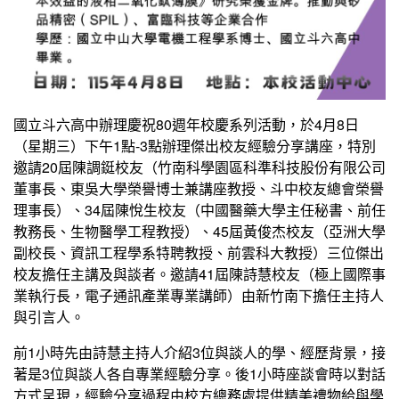
國立斗六高中辦理慶祝80週年校慶系列活動，於4月8日
（星期三）下午1點-3點辦理傑出校友經驗分享講座，特別
邀請20屆陳調鋌校友（竹南科學園區科準科技股份有限公司
董事長、東吳大學榮譽博士兼講座教授、斗中校友總會榮譽
理事長）、34屆陳悅生校友（中國醫藥大學主任秘書、前任
教務長、生物醫學工程教授）、45屆黃俊杰校友（亞洲大學
副校長、資訊工程學系特聘教授、前雲科大教授）三位傑出
校友擔任主講及與談者。邀請41屆陳詩慧校友（極上國際事
業執行長，電子通訊產業專業講師）由新竹南下擔任主持人
與引言人。
前1小時先由詩慧主持人介紹3位與談人的學、經歷背景，接
著是3位與談人各自專業經驗分享。後1小時座談會時以對話
方式呈現，經驗分享過程由校方總務處提供精美禮物給與學