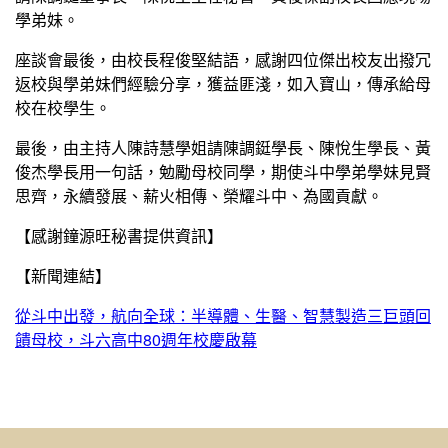
學弟妹。
座談會最後，由校長程俊堅結語，感謝四位傑出校友出撥冗
返校與學弟妹們經驗分享，獲益匪淺，如入寶山，傳承給母
校在校學生。
最後，由主持人陳詩慧學姐請陳調鋌學長、陳悅生學長、黃
俊杰學長用一句話，勉勵母校同學，期使斗中學弟學妹見賢
思齊，永續發展、薪火相傳、榮耀斗中、為國貢獻。
【感謝鐘源旺秘書提供資訊】
【新聞連結】
從斗中出發，航向全球：半導體、生醫、智慧製造三巨頭回
饋母校，斗六高中80週年校慶啟幕