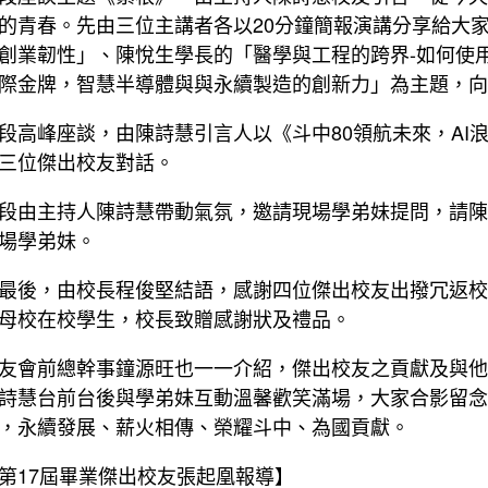
的青春。先由三位主講者各以20分鐘簡報演講分享給大家
創業韌性」、陳悅生學長的「醫學與工程的跨界-如何使
際金牌，智慧半導體與與永續製造的創新力」為主題，向
段高峰座談，由陳詩慧引言人以《斗中80領航未來，AI
三位傑出校友對話。
段由主持人陳詩慧帶動氣氛，邀請現場學弟妹提問，請陳
場學弟妹。
最後，由校長程俊堅結語，感謝四位傑出校友出撥冗返校
母校在校學生，校長致贈感謝狀及禮品。
友會前總幹事鐘源旺也一一介紹，傑出校友之貢獻及與他
詩慧台前台後與學弟妹互動溫馨歡笑滿場，大家合影留念
，永續發展、薪火相傳、榮耀斗中、為國貢獻。
第17屆畢業傑出校友張起凰報導】