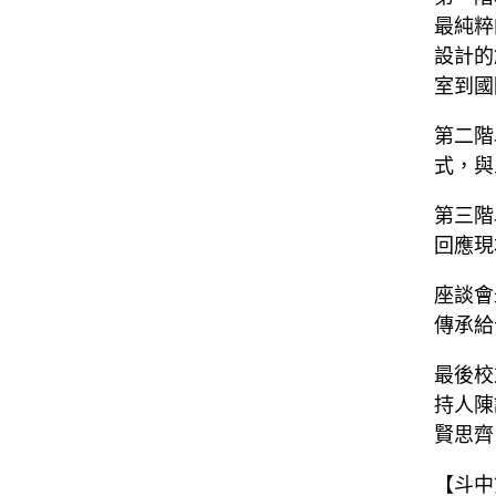
最純粹
設計的
室到國
第二階
式，與
第三階
回應現
座談會
傳承給
最後校
持人陳
賢思齊
【斗中