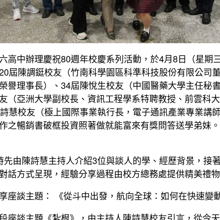
六高中辦理慶祝80週年校慶系列活動，於4月8日（星期
20屆陳調鋌校友（竹南科學園區科準科技股份有限公司
榮譽理事長）、34屆陳悅生校友（中國醫藥大學主任秘書
友（亞洲大學副校長、資訊工程學系特聘教授、前雲科大
陳詩慧校友（極上國際事業執行長，電子通訊產業專業講
作之暢銷書破框投資照著做就能富來有獎問答送學弟妹。
時先由陳詩慧主持人介紹3位與談人的學、經歷背景，接著
對話方式呈現，經驗分享過程由校方總務處提供精美禮物
享座談主題： 《從斗中出發，航向全球：如何在快速變動的
段座談主題《紮根》，由主持人陳詩慧校友引言，從今天