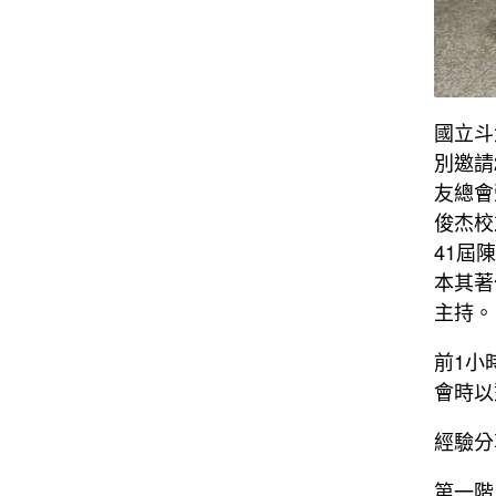
國立斗
別邀請
友總會
俊杰校
41屆
本其著
主持。
前1小
會時以
經驗分
第一階