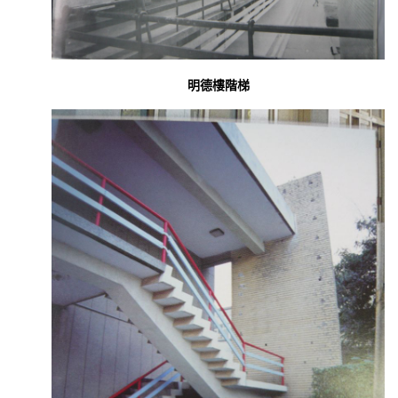
明德樓階梯