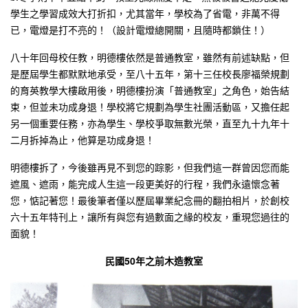
學生之學習成效大打折扣，尤其當年，學校為了省電，非萬不得
已，電燈是打不亮的！（設計電燈總開關，且隨時都鎖住！）
八十年回母校任教，明德樓依然是普通教室，雖然有前述缺點，但
是歷屆學生都默默地承受，至八十五年，第十三任校長廖福榮規劃
的育英教學大樓啟用後，明德樓扮演「普通教室」之角色，始告結
束，但並未功成身退！學校將它規劃為學生社團活動區，又擔任起
另一個重要任務，亦為學生、學校爭取無數光榮，直至九十九年十
二月拆掉為止，他算是功成身退！
明德樓拆了，今後雖再見不到您的踪影，但我們這一群曾因您而能
遮風、遮雨，能完成人生這一段更美好的行程，我們永遠懷念著
您，惦記著您！最後筆者僅以歷屆畢業紀念冊的翻拍相片，於創校
六十五年特刊上，讓所有與您有過數面之緣的校友，重現您過往的
面貌！
民國50年之前木造教室