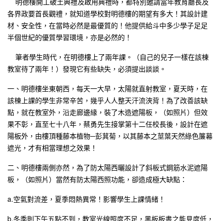
明德樓開工破土典禮及啟用典禮時，都特別邀請當年教育廳長及
各界政要首長觀禮，就知道學校對明德樓的期望有多大！其設計建
材、安全性，在當時必然是最優質的！他提供給斗中多少學子足足
半個世紀的優質學習環境，亦是必然的！
筆者學生時代，在明德樓上了兩年課。（自己的兒子一樣在該棟
教室待了兩年！）發現它有些缺失，必須提出談談。
一、明德樓坐東朝西，每天一大早，太陽就直射教室，夏天時，在
該棟上課的學生非常辛苦，幾乎人人整天汗流浹背！為了改善該缺
點，就在教室外，沿走廊邊緣，裝了木造遮陽板，（如照片）但效
果不彰，直至七十八年，蔡勇先生接掌第十二任校長後，設計在遮
陽板外，由樓頂種藤本植物─彭萁菊，以其藤本之莖葉天然綠色簾幕
遮光，才有相當理想之效果！
二、明德樓兩側亦然，為了防太陽西曬設計了斜板式鋼筋水泥遮陽
板，（如照片）當然有防太陽西照功能，卻造成極大缺點：
a.
空氣對流差，夏季悶熱異常！影響學生上課情緒！
b.冬季則下午五點不到，教室光線照度不足，黑板板書之能見度低，