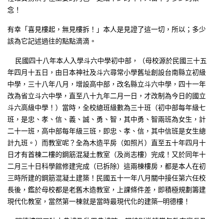
念！
有幸「喜見樓起，無見樓拆！」本人是見證了這一切，所以；多少
該為它記述過往的點點滴滴。
民國四十八年本人入學斗六中學初中部，（母校源於民國三十五
年四月十五日，由日本神社及斗六尋常小學舊址創設台南縣立初級
中學，三十八年八月，增設高中部，改名縣立斗六中學，四十一年
改為省立斗六中學，直至八十九年二月一日，才改制為今日的國立
斗六高級中學！）當時，全校總班級數為三十班（初中部每年級七
班，是忠、孝、信、義、誠、勇、智，其中勇、智兩班為女生，計
二十一班，高中部每年級三班，即忠、孝、信，其中信班是女生總
計九班。）而教室呢？全為木造平房（如照片）直至五十年四月十
日才有首棟二樓的鋼筋混凝土教室（及尚志樓）完成！又於同年十
二月三十日科學館修建完成（已拆除）這兩棟樓房，都是本人在初
三時所建的鋼筋混凝土建築！民國五十一年八月關中接任第六任校
長後，鑑於母校都是老舊木造教室，上課條件差，即積極規劃籌建
現代化教室，當然第一棟就是當時最現代化的建築─明德樓！