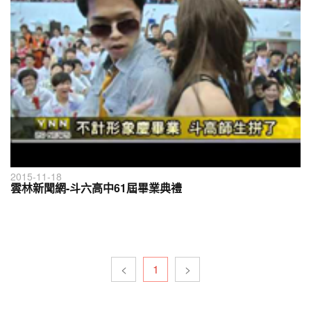
2015-11-18
雲林新聞網-斗六高中61屆畢業典禮
<
1
>