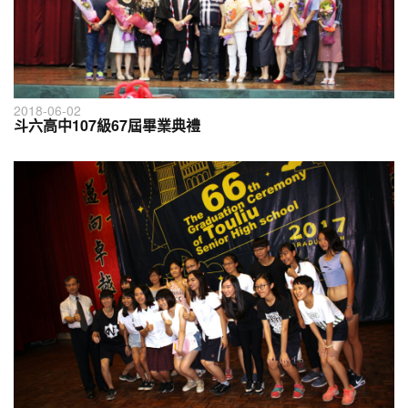
2018-06-02
斗六高中107級67屆畢業典禮