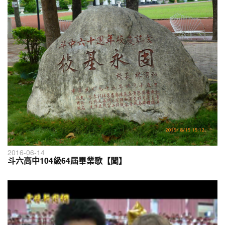
2016-06-14
斗六高中104級64屆畢業歌【闖】