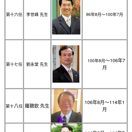
第十六任
李世峰 先生
96年8月～100年7月
～106年7
100年8月
第十七任
劉永堂 先生
月
106年8月～114年1
八
羅聰欽 先生
第十
任
月