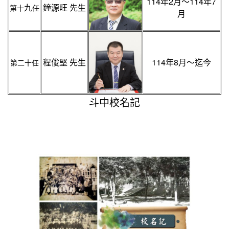
114年2月～114年7
九
鐘源旺 先生
第十
任
月
程俊堅 先生
114年8月～迄今
第二
十
任
斗中校名記