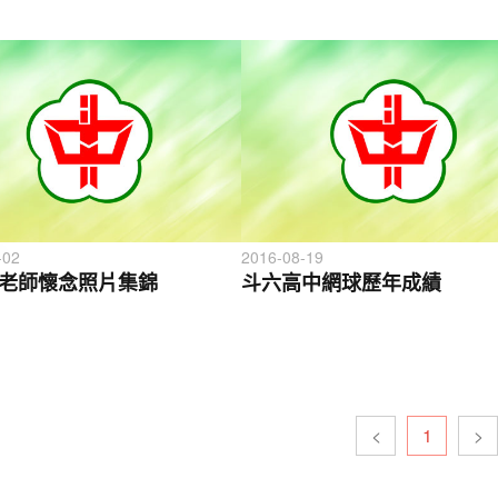
-02
2016-08-19
老師懷念照片集錦
斗六高中網球歷年成績
<
1
>