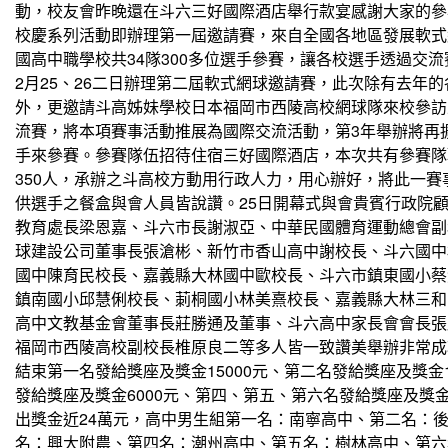
動，校友會昨晚還在斗六三好國際酒店舉行款宴感謝大家的參
校慶系列活動即辦理第一屆邀請賽，來自全國各地區發展軟式
國高中職學校共34隊300多位選手參賽，讓各校選手透過交
2月25、26二日辦理第二屆軟式網球邀請賽，此次除有去年
外，更邀請斗高姊妹學校日本福岡市西陵高校網球隊來校參訪
流賽，將本項賽事活動推展為國際交流活動，第3年舉辦將再
手來參賽。參賽隊伍招待住宿三好國際
酒店，本次共有參賽隊
350人，承辦之斗高校方動用行政人力，用心辦好，將此一賽
供選手之餐盒與會人員皆說讚。25日開幕式與會貴賓行政院
教育處長梁恩嘉、斗六市長謝淑亞、中華民國體育運動總會副
球建設公司董事長張滄彬、新竹市香山高中謝校長、斗六國中
國中陳育民校長、嘉義縣大林國中歐校長、斗六市鎮東國小蔡
鎮南國小邱慧俐校長、莿桐國小林美熹校長、嘉義縣大林三和
高中文教基金會董事長莊勝通及董事、斗六高中家長會會長張
福岡市西陵高校副校長椎原良二等多人皆一致讚美舉辦非常成功
結束第一名發給獎座及獎金15000元、第二名發給獎座及獎金1
發給獎座及獎金6000元、第四、第五、第六名發給獎座及獎金
出獎金近24萬元，高中男生組第一名：南寧高中、第二名：
名：興大附農、第四名：潮州高中、第五名：樹林高中、第六