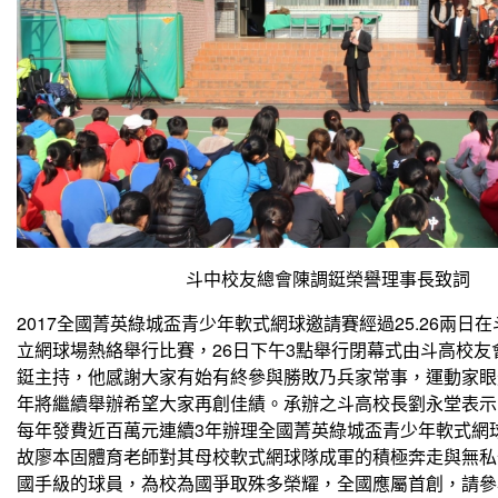
斗中校友總會陳調鋌榮譽理事長致詞
2017全國菁英綠城盃青少年軟式網球邀請賽經過25.26兩日
立網球場熱絡舉行比賽，26日下午3點舉行閉幕式由斗高校友
鋌主持，他感謝大家有始有終參與勝敗乃兵家常事，運動家眼
年將繼續舉辦希望大家再創佳績。承辦之斗高校長劉永堂表示
每年發費近百萬元連續3年辦理全國菁英綠城盃青少年軟式網
故廖本固體育老師對其母校軟式網球隊成軍的積極奔走與無私
國手級的球員，為校為國爭取殊多榮耀，全國應屬首創，請參