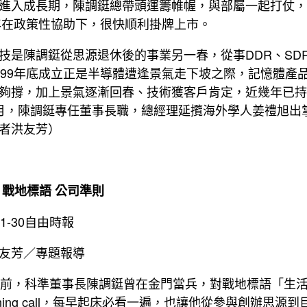
進入成長期，陳調鋌總帶頭運籌帷幄，與部屬一起打仗，
9年在政策性協助下，很快順利掛牌上市。
技是陳調鋌從思源退休後的事業另一春，從事DDR、SD
999年底成立正是半導體遭逢景氣走下坡之際，記憶體產
夠撐，加上景氣逐漸回春、技術獲客戶肯定，近幾年已持
月，陳調鋌專任董事長職，總經理延攬海外學人姜禮旭出
者洪友芳）
 戰地標語 公司準則
-11-30自由時報
友芳／專題報導
年前，科準董事長陳調鋌曾在金門當兵，對戰地標語「生
rning call，每早起床必看一遍，也讓他從參與創辦