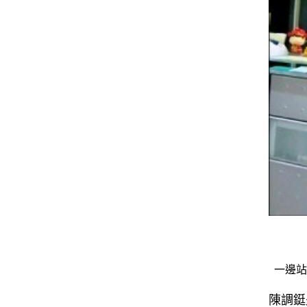
一邊站
陳調鋌