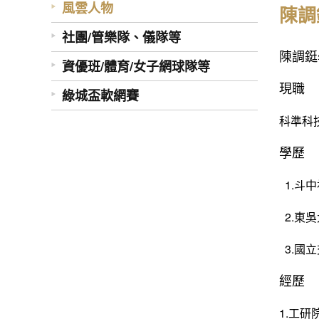
風雲人物
陳調
社團/管樂隊、儀隊等
陳調鋌
資優班/體育/女子網球隊等
現職
綠城盃軟網賽
科準科
學歷
1.斗
2.東
3.國
經歷
1.工