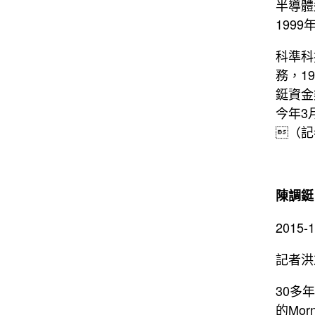
半導體
199
科準科
務，1
鋌資金
今年3
（記
陳調鋌
2015
記者洪
30多
的Mo