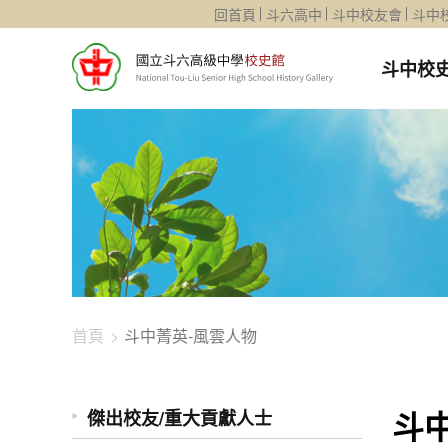
1344-4457
回首頁
斗六高中
斗中校友會
斗中
斗中校
首頁
斗中菁英-風雲人物
斗
傑出校友/重大貢獻人士