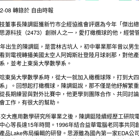
-12-08 轉錄於 自由時報
技董事長陳調鋌獲新竹市企經協進會評選為今年「傑出總
A思源科技（2473）創辦人之一，愛打橄欖球的他，經
1年出生的陳調鋌，是雲林古坑人，初中畢業那年曾以男
看到電視轉播美國太空人阿姆斯壯登陸月球剎那，對他產
系，並考上東吳大學數學系。
唸東吳大學數學系時，從大一就加入橄欖球隊，打到大四
系」。回想起打橄欖球，陳調鋌說，那不僅是他紓解繁重
從長期練習與對外比賽中，他更學到團隊合作、共同討論
會工作，有很大的幫助。
1年交大應用數學研究所畢業之後，陳調鋌陸續經歷工研院
中心等長達15年時間。1996年結合益華電腦老同事共
產品Lake佈局編輯的研發。思源雖為國內第一家EDA