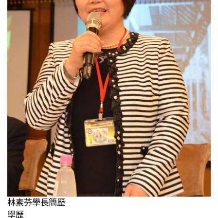
林素芬學長簡歷
學歷