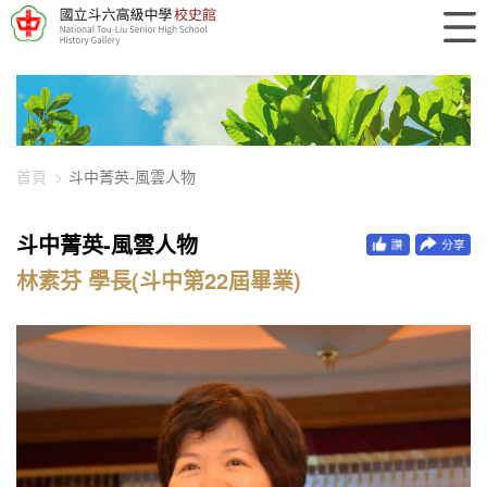
448-1529
首頁
斗中菁英-風雲人物
斗中菁英-風雲人物
林素芬 學長(斗中第22屆畢業)