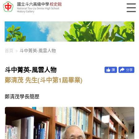
448-1340
首頁
斗中菁英-風雲人物
斗中菁英-風雲人物
鄭清茂 先生(斗中第1屆畢業)
鄭清茂學長簡歷