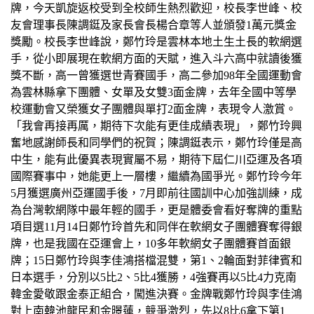
牌，今天凱旋返校受到全校師生熱烈歡迎，校長李世峰、校
友會理事長陳調鋌及家長會長楊合章等人並頒發
1
萬元獎金
獎勵。校長李世峰說，鄭竹玲是雲林本地土生土長的軟網選
手，從小即展現在軟網方面的天賦，進入斗六高中就讀後獲
獎不斷，高一曾獲選世青賽國手，高二參加
98
年全國運動會
為雲林縣拿下團體、女單及女雙
3
面金牌，去年全國中等學
校運動會又榮獲女子團體與單打
2
面金牌，表現令人激賞。
「我會再接再厲，期待下次能有更佳成績表現」，鄭竹玲興
奮地感謝師長和同學們的祝賀；陳調鋌表示，鄭竹玲僅是高
中生，能有此優異表現實屬不易，期待下屆仁川亞運及各項
國際賽事中，她能更上一層樓，繼續為國爭光。鄭竹玲今年
5
月獲選廣州亞運國手後，
7
月即前往國訓中心加強訓練，成
為台灣軟網隊中最年輕的國手，更是體委會看好奪牌的重點
項目選
11
月
14
日鄭竹玲首先和同伴在軟網女子團體賽奪得銀
牌，也是我國在亞運會上，
10
多年軟網女子團體賽首面銀
牌；
15
日鄭竹玲與李佳鴻搭檔混雙，第
1
、
2
輪面對菲律賓和
日本選手，分別以
5
比
2
、
5
比
4
獲勝，
4
強賽再以
5
比
4
力克南
韓金愛敬跟金泰正組合，闖進決賽。金牌戰鄭竹玲與李佳鴻
對上南韓池龍民和金暻蓮，競爭激烈，先以
8
比
6
拿下第
1