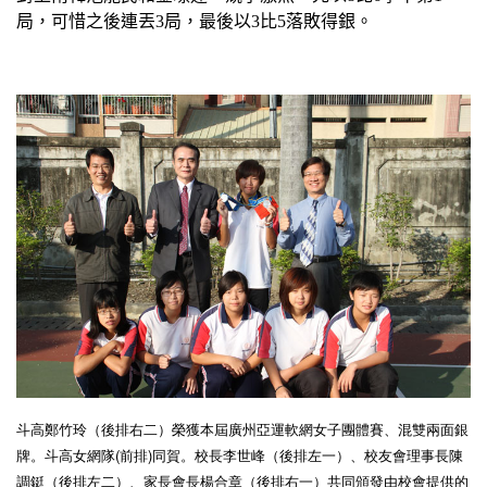
局，可惜之後連丟
3
局，最後以
3
比
5
落敗得銀。
斗高鄭竹玲（後排右二）榮獲本屆廣州亞運軟網女子團體賽、混雙兩面銀
牌。斗高女網隊
(
前排
)
同賀。校長李世峰（後排左一）、校友會理事長陳
調鋌（後排左二）、家長會長楊合章（後排右一）共同頒發由校會提供的