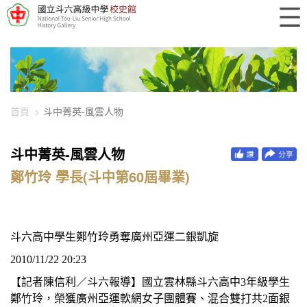
448-2636
首頁
斗中菁英-風雲人物
斗中菁英-風雲人物
鄭竹玲 學長(斗中第60屆畢業)
斗六高中學生鄭竹玲勇奪廣州亞運二銀凱旋
2010/11/22 20:23
【記者陳信利／斗六報導】國立雲林縣斗六高中
3
年級學生
鄭竹玲，榮獲廣州亞運軟網女子團體賽、混合雙打共
2
面銀