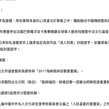
；
字為基礎、用毛筆將本身的心境灌注於筆墨之中，獨創融合中國傳統藝術
14年應邀參加法國巴黎羅浮宮卡魯賽爾廳全球華人藝術特展暨中法文化論壇
日本知名漫畫家井上雄彥指定為其作品「浪人劍客」封面提字，並獲得香
版封面提字。
展覽：
年臺北市議會藝術長廊參與「2017海峽兩岸迎春書畫展」。
年慈濟醫院台北分院（新店）「勤耕福田，辭歲迎春～證嚴法師靜思語書畫
年法國第3屆奧奈沙龍藝術展。
年入編中國中外名人文化研究會學術委員會主編之「人民喜愛的書畫家」之