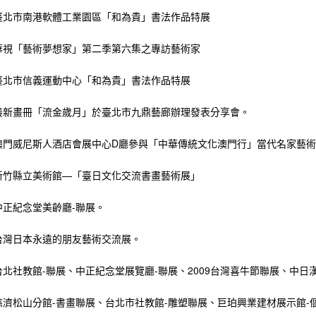
年臺北市南港軟體工業園區「和為貴」書法作品特展
年華視「藝術夢想家」第二季第六集之專訪藝術家
年臺北市信義運動中心「和為貴」書法作品特展
年最新畫冊「流金歲月」於臺北市九鼎藝廊辦理發表分享會。
年澳門威尼斯人酒店會展中心D廳參與「中華傳統文化澳門行」當代名家藝
年新竹縣立美術館—「臺日文化交流書畫藝術展」
年中正紀念堂美齡廳-聯展。
年台灣日本永遠的朋友藝術交流展。
年台北社教館-聯展、中正紀念堂展覽廳-聯展、2009台灣喜牛節聯展、中
年慈濟松山分館-書畫聯展、台北市社教館-雕塑聯展、巨珀興業建材展示館-