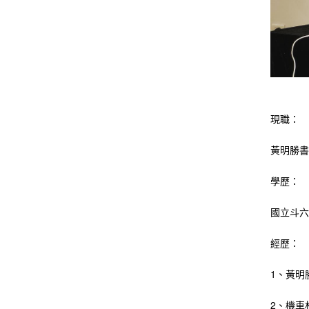
現職：
黃明勝
學歷：
國立斗六
經歷：
1、黃明
2、機車