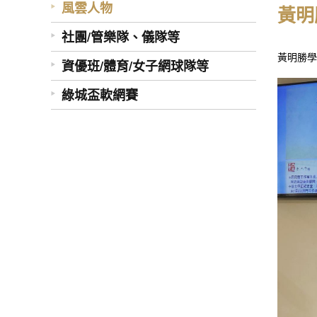
風雲人物
黃明
社團/管樂隊、儀隊等
黃明勝學
資優班/體育/女子網球隊等
綠城盃軟網賽