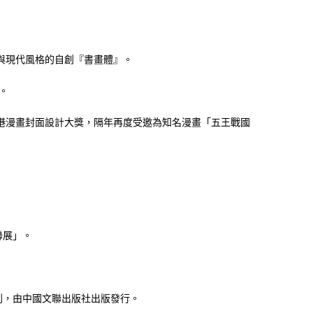
與現代風格的自創『書畫體』。
。
港漫畫封面設計大獎，隔年再度受邀為知名漫畫「五王戰國
聯展」。
列，由中國文聯出版社出版發行。