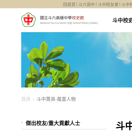
1344-3011
回首頁
斗六高中
斗中校友會
斗中
斗中校
首頁
斗中菁英-風雲人物
斗
傑出校友/重大貢獻人士