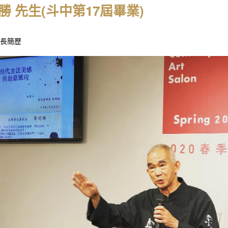
勝 先生(斗中第17屆畢業)
長簡歷