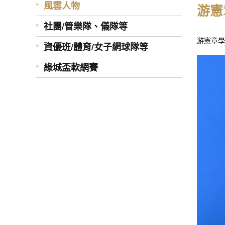
風雲人物
游憲
社團/管樂隊、儀隊等
游憲章學
資優班/體育/女子網球隊等
綠城盃軟網賽