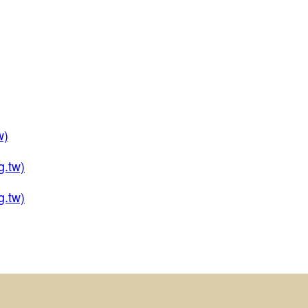
)
tw)
tw)