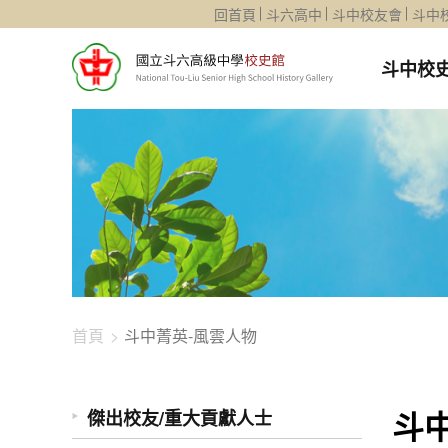
1344-2376
回首頁
斗六高中
斗中校友會
斗中
斗中校
首頁
斗中菁英-風雲人物
斗
傑出校友/重大貢獻人士