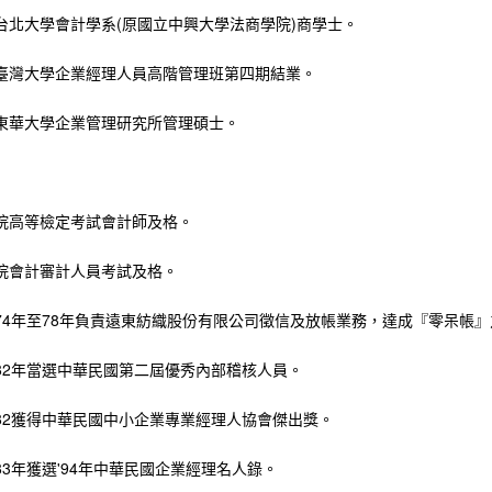
台北大學會計學系(原國立中興大學法商學院)商學士。
臺灣大學企業經理人員高階管理班第四期結業。
東華大學企業管理研究所管理碩士。
院高等檢定考試會計師及格。
院會計審計人員考試及格。
74年至78年負責遠東紡織股份有限公司徵信及放帳業務，達成『零呆帳
82年當選中華民國第二屆優秀內部稽核人員。
82獲得中華民國中小企業專業經理人協會傑出獎。
83年獲選'94年中華民國企業經理名人錄。