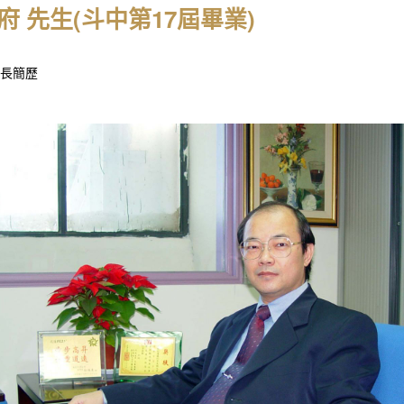
府 先生(斗中第17屆畢業)
長簡歷