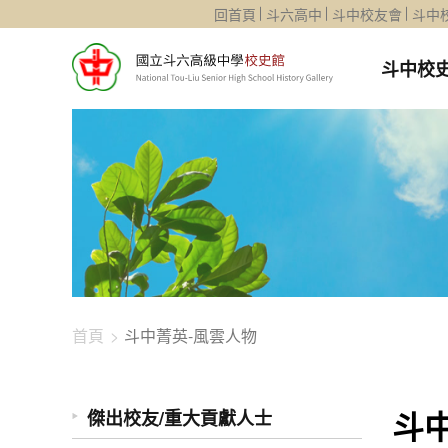
1344-2651
回首頁
斗六高中
斗中校友會
斗中
斗中校
首頁
斗中菁英-風雲人物
斗
傑出校友/重大貢獻人士