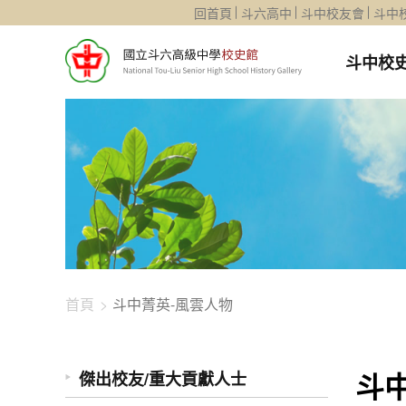
1344-2188
回首頁
斗六高中
斗中校友會
斗中
斗中校
首頁
斗中菁英-風雲人物
斗
傑出校友/重大貢獻人士