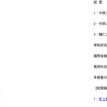
經 歷
1、中原大
2、中原大
3、輔仁大
學術研究
國際金融
教授科目
多變量分
【新聞報
1、
史上