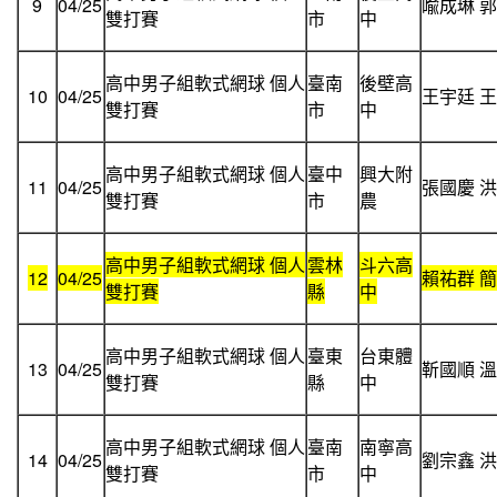
9
04/25
喩成琳 
雙打賽
市
中
高中男子組軟式網球 個人
臺南
後壁高
10
04/25
王宇廷 
雙打賽
市
中
高中男子組軟式網球 個人
臺中
興大附
11
04/25
張國慶 
雙打賽
市
農
高中男子組軟式網球 個人
雲林
斗六高
12
04/25
賴祐群 
雙打賽
縣
中
高中男子組軟式網球 個人
臺東
台東體
13
04/25
靳國順 
雙打賽
縣
中
高中男子組軟式網球 個人
臺南
南寧高
14
04/25
劉宗鑫 
雙打賽
市
中