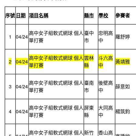
序號
日期
項目名稱
縣市
學校
參賽者
高中女子組軟式網球 個人
臺中
忠明高
1
04/24
羅舒婷
單打賽
市
中
高中女子組軟式網球 個人
雲林
斗六高
2
04/24
黃靖雅
單打賽
縣
中
高中女子組軟式網球 個人
臺南
後壁高
3
04/24
薛意如
單打賽
市
中
高中女子組軟式網球 個人
屏東
大同高
4
04/24
楊筑鈞
單打賽
縣
中
高中女子組軟式網球 個人
新竹
香山高