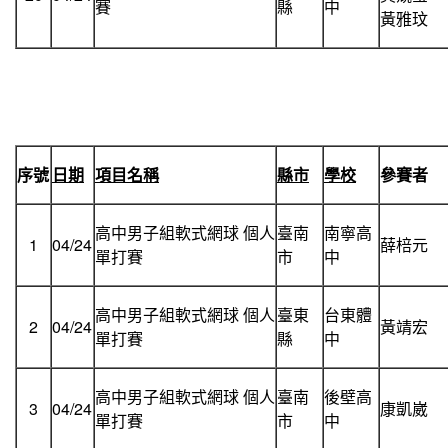
賽
縣
中
黃雅玟
序號
日期
項目名稱
縣市
學校
參賽者
高中男子組軟式網球 個人
臺南
南寧高
1
04/24
薛棓元
單打賽
市
中
高中男子組軟式網球 個人
臺東
台東體
2
04/24
黃靖宏
單打賽
縣
中
高中男子組軟式網球 個人
臺南
後壁高
3
04/24
康凱崴
單打賽
市
中