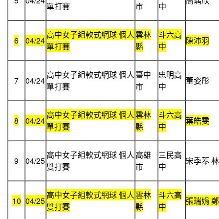
5
04/24
高瑀欣
單打賽
市
中
高中女子組軟式網球 個人
雲林
斗六高
6
04/24
陳沛羽
單打賽
縣
中
高中女子組軟式網球 個人
臺中
忠明高
7
04/24
董姿彤
單打賽
市
中
高中女子組軟式網球 個人
雲林
斗六高
8
04/24
葉皓雯
單打賽
縣
中
高中女子組軟式網球 個人
高雄
三民高
9
04/25
宋季蓁 
雙打賽
市
中
高中女子組軟式網球 個人
雲林
斗六高
10
04/25
張瑞娟 
雙打賽
縣
中