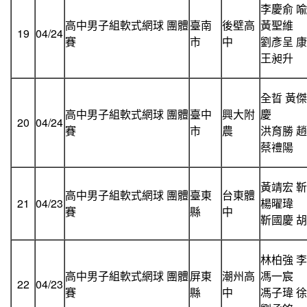
李慶俞 
高中男子組軟式網球 團體
臺南
後壁高
黃聖維
19
04/24
賽
市
中
劉彥呈 
王昶升
全晢 黃傑
高中男子組軟式網球 團體
臺中
興大附
慶
20
04/24
賽
市
農
洪育勝 
蔡禮陽
黃靖宏 
高中男子組軟式網球 團體
臺東
台東體
21
04/23
楊曜瑋
賽
縣
中
靳國慶 
林柏強 
高中男子組軟式網球 團體
屏東
潮州高
馮一宸
22
04/23
賽
縣
中
馮子瑋 