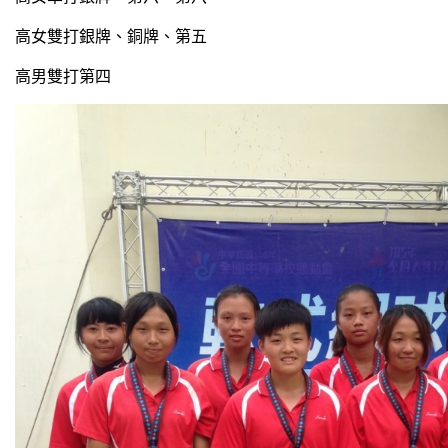
高女雙打銀牌、銅牌、第五
高男雙打第四