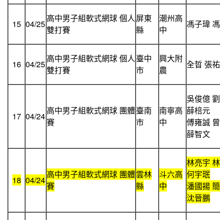
高中男子組軟式網球 個人
屏東
潮州高
15
04/25
馮子瑋 
雙打賽
縣
中
高中男子組軟式網球 個人
臺中
興大附
16
04/25
全晢 張
雙打賽
市
農
吳俊億 
高中男子組軟式網球 團體
臺南
南寧高
薛棓元
17
04/24
賽
市
中
傅雍誠 
薛智文
林亮宇 
高中男子組軟式網球 團體
雲林
斗六高
何宇珉
18
04/24
賽
縣
中
潘國揚 
沈晉鵬