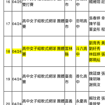
16
04/25
楊緗翎 
雙打賽
市
中
吳春婷 
高中女子組軟式網球 團體
臺中
忠明高
17
04/24
陳芊蓓
賽
市
中
董姿彤 
劉育秀 
高中女子組軟式網球 團體
雲林
斗六高
劉紆秀
18
04/24
賽
縣
中
林鈺婷 
鄭珮紜
魏莛婕 
高中女子組軟式網球 團體
臺南
善化高
19
04/24
陳玥琳
賽
市
中
謝佩汝
賴玟君 
高中女子組軟式網球 團體
嘉義
永慶高
20
04/24
黃競瑩