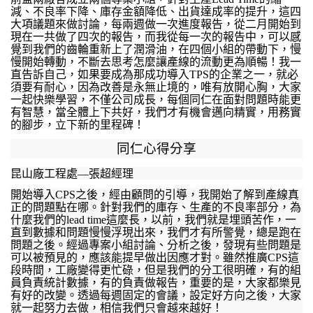
減、不良率下降、庫存金額降低、出貨達成率的提升，這四
大項議題來做討論，每兩週做一次進度報告，從二月開始到
現在一共做了四次的報告，而我從每一次的報告中，可以感
覺到我們的齒輪重新上了潤滑油，在四個小組的帶動下，慢
慢開始轉動，不斷去思考怎麼讓產線的流動更為順暢！我一
直告訴自己，如果要成為那成功導入
TPS
的企業之一，就必
須要有耐心，因為改善是永無止境的，唯有放開心胸，大家
一起快樂學習，不僅公司成長，每個同仁在面對問題時能更
有智慧，當全體上下共好，我們才有機會邁向精實，用務實
的腳步，立下新的里程碑！
同仁心得分享
昆山廠工程處
—
張超經理
開始導入
CPS
之後，經由顧問的引導，我開始了解到產線真
正的問題點在哪。針對我們的庫存、生產的不良率部分，為
什麼我們的
lead time
這麼長，以前，我們就是埋頭苦作，一
直到數據和問題慢慢浮現出來，我們才有所警覺，總是跑在
問題之後。經過專案小組討論、分析之後，發現有些問題是
可以被預見的，應該能提早做出因應才對。雖然推廣
CPS
這
段時間，工廠變得更忙碌，但是我們的分工很明確，有的組
員負責統計數據，有的負責做報告，重要的是，大家都樂見
有好的改變。
透過每週固定的會議，設定好方向之後，大家
就一起努力去做，相信我們只會越來越好！