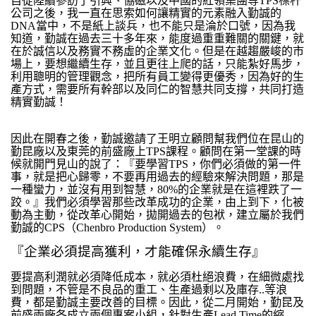
自從陸續參訪了引興、協磁以及中國的紅領集團等
TPS
標杆
公司之後，我一直在思索如何讓精實的元素融入勤誠的
DNA
當中，不是紙上談兵，也不能只是淪於口號，因為我
知道，勤誠在過去三十多年來，能度過重重難關的關鍵，就
在於誠信以及務實不務虛的企業文化。但是在越趨嚴峻的市
場上，要想繼續生存，並且更往上爬的話，只能紮好馬步，
利用聰明的管理觀念，把所有員工變得更優秀，
因為好的生
產方式，需要所有幹部以及同仁的智慧共同支撐，共同打造
精實勤誠！
因此在開春之後，勤誠邀請了王明立顧問幫我們位在昆山的
勤昆廠以及東莞的前盛廠上
TPS
課程。顧問在第一堂課的時
候就開門見山的說了：『要學習
TPS
，你們必須做的第一件
事，就是把心歸零，不要再用過去的經驗來解決問題，那是
一種蠻力，並沒有用到智慧，
80%
的企業就是在這裡跌了一
跤。』我們必須學習那些改革成功的企業，由上到下，化被
動為主動，從改革心開始，拋開過去的包袱，建立屬於我們
勤誠的
CPS
（
Chenbro Production System
）。
『企業必須提高獲利，才能確保永續生存』
要提高利潤就必須降低成本，就必須杜絕浪費，在細微處找
到問題，不管是不良品的重工、生產過剩以及庫存
..
等浪
費，都是勤誠主要改善的目標。因此，從二月開始，勤昆及
前盛兩廠各成立兩個專案小組，針對生產
Lead Time
的縮