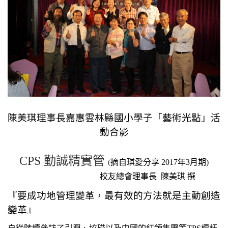
陳美琪理事長嘉惠雲林縣國小學子「藝術光點」活
動合影
CPS
勤誠精實管
(
摘自琪愛分享
2017
年
3
月期
)
校友總會理事長
陳美琪 撰
『要成功地管理變革，最有效的方法就是主動創造
變革』