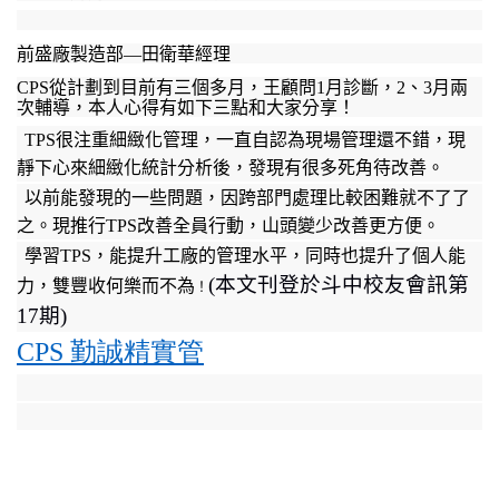
前盛廠製造部
—
田衛華經理
CPS
從計劃到目前有三個多月，王顧問
1
月診斷，
2
、
3
月兩
次輔導，本人心得有如下三點和大家分享！
TPS
很注重細緻化管理，一直自認為現場管理還不錯，現
靜下心來細緻化統計分析後，發現有很多死角待改善。
以前能發現的一些問題，因跨部門處理比較困難就不了了
之。現推行
TPS
改善全員行動，山頭變少改善更方便。
學習
TPS
，能提升工廠的管理水平，同時也提升了個人能
(本文刊登於斗中校友會訊第
力，雙豐收何樂而不為
！
17
期
)
CPS
勤誠精實管