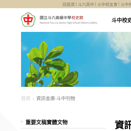
1344-1287
回首頁
斗六高中
斗中校友會
斗中
斗中校
首頁
資訊金庫-斗中刊物
資
重要文稿實體文物