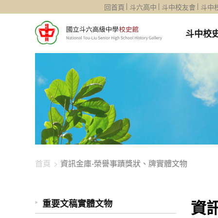
1344-1359
回首頁
斗六高中
斗中校友會
斗中
斗中校
首頁
資訊金庫-榮譽事蹟獎狀、牌實體文物
資
重要文稿實體文物