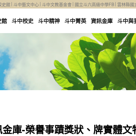
校史館
斗中藝文中心
斗中文教基金會
國立斗六高級中學FB
雲林縣國
史館
斗中校史
斗中精神
斗中菁英
資訊金庫
斗中與
訊金庫-榮譽事蹟獎狀、牌實體文