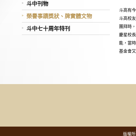
斗中刊物
斗高有今
榮譽事蹟獎狀、牌實體文物
斗高校友
團拜時，
斗中七十周年特刊
慶星校長
能，當時
基金會又
版權所