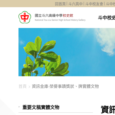
1344-1287
回首頁
斗六高中
斗中校友會
斗中
斗中校
首頁
資訊金庫-榮譽事蹟獎狀、牌實體文物
資
重要文稿實體文物