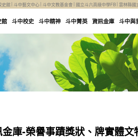
校史館
斗中藝文中心
斗中文教基金會
國立斗六高級中學FB
雲林縣國
史館
斗中校史
斗中精神
斗中菁英
資訊金庫
斗中與
訊金庫-榮譽事蹟獎狀、牌實體文