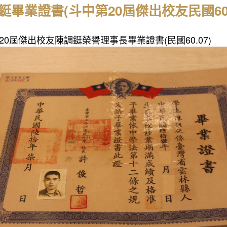
鋌畢業證書(斗中第20屆傑出校友民國60.
20屆傑出校友陳調鋌榮譽理事長畢業證書(民國60.07)