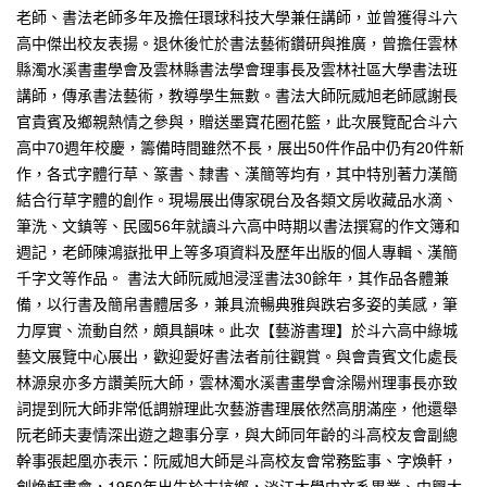
老師、書法老師多年及擔任環球科技大學兼任講師，並曾獲得斗六
高中傑出校友表揚。退休後忙於書法藝術鑽研與推廣，曾擔任雲林
縣濁水溪書畫學會及雲林縣書法學會理事長及雲林社區大學書法班
講師，傳承書法藝術，教導學生無數。書法大師阮威旭老師感謝長
官貴賓及鄉親熱情之參與，贈送墨寶花圈花籃，此次展覽配合斗六
高中70週年校慶，籌備時間雖然不長，展出50件作品中仍有20件新
作，各式字體行草、篆書、隸書、漢簡等均有，其中特別著力漢簡
結合行草字體的創作。現場展出傳家硯台及各類文房收藏品水滴、
筆洗、文鎮等、民國56年就讀斗六高中時期以書法撰寫的作文簿和
週記，老師陳鴻嶽批甲上等多項資料及歷年出版的個人專輯、漢簡
千字文等作品。 書法大師阮威旭浸淫書法30餘年，其作品各體兼
備，以行書及簡帛書體居多，兼具流暢典雅與跌宕多姿的美感，筆
力厚實、流動自然，頗具韻味。此次【藝游書理】於斗六高中綠城
藝文展覽中心展出，歡迎愛好書法者前往觀賞。與會貴賓文化處長
林源泉亦多方讚美阮大師，雲林濁水溪書畫學會涂陽州理事長亦致
詞提到阮大師非常低調辦理此次藝游書理展依然高朋滿座，他還舉
阮老師夫妻情深出遊之趣事分享，與大師同年齡的斗高校友會副總
幹事張起凰亦表示：阮威旭大師是斗高校友會常務監事、字煥軒，
創煥軒書會，1950年出生於古坑鄉，淡江大學中文系畢業、中興大