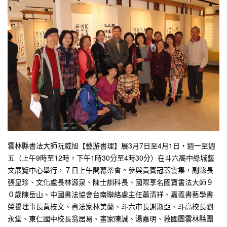
雲林縣書法大師阮威旭【藝游書理】展3月7日至4月1日，週一至週
五（上午9時至12時，下午1時30分至4時30分）在斗六高中綠城藝
文展覽中心舉行，７日上午開幕茶會。參與貴賓冠蓋雲集，副縣長
張皇珍、文化處長林源泉、陳士訓科長、國際享名國寶書法大師９
０歲陳岳山、中國書法協會台南聯絡處主任蕭清祥、嘉義書藝學書
榮譽理事長黃枝文、書法家林美蘭、斗六市長謝淑亞、斗高校長劉
永堂、東仁國中校長翁居易、畫家陳誠、湯嘉明、救國團雲林縣團