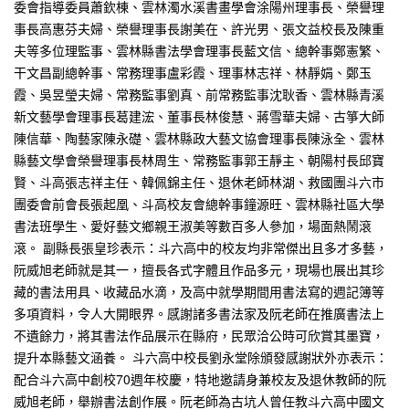
委會指導委員蕭欽棟、雲林濁水溪書畫學會涂陽州理事長、榮譽理
事長高惠芬夫婦、榮譽理事長謝美在、許光男、張文益校長及陳重
夫等多位理監事、雲林縣書法學會理事長藍文信、總幹事鄭憲繁、
干文昌副總幹事、常務理事盧彩霞、理事林志祥、林靜娟、鄭玉
霞、吳昱瑩夫婦、常務監事劉真、前常務監事沈耿香、雲林縣青溪
新文藝學會理事長葛建浤、董事長林俊慧、蔣雪華夫婦、古箏大師
陳信華、陶藝家陳永礎、雲林縣政大藝文協會理事長陳泳全、雲林
縣藝文學會榮譽理事長林周生、常務監事郭王靜主、朝陽村長邱寶
賢、斗高張志祥主任、韓佩錦主任、退休老師林湖、救國團斗六市
團委會前會長張起凰、斗高校友會總幹事鐘源旺、雲林縣社區大學
書法班學生、愛好藝文鄉親王淑美等數百多人參加，場面熱鬧滾
滾。 副縣長張皇珍表示：斗六高中的校友均非常傑出且多才多藝，
阮威旭老師就是其一，擅長各式字體且作品多元，現場也展出其珍
藏的書法用具、收藏品水滴，及高中就學期間用書法寫的週記簿等
多項資料，令人大開眼界。感謝諸多書法家及阮老師在推廣書法上
不遺餘力，將其書法作品展示在縣府，民眾洽公時可欣賞其墨寶，
提升本縣藝文涵養。 斗六高中校長劉永堂除頒發感謝狀外亦表示：
配合斗六高中創校70週年校慶，特地邀請身兼校友及退休教師的阮
威旭老師，舉辦書法創作展。阮老師為古坑人曾任教斗六高中國文