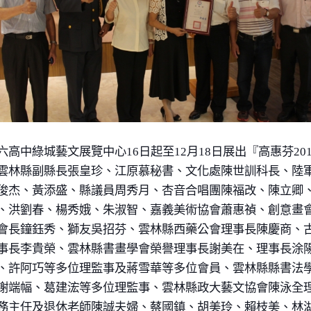
六高中綠城藝文展覽中心
16
日起至
12
月
18
日展出『高惠芬
20
雲林縣副縣長張皇珍、江原慕秘書、文化處陳世訓科長、陸
俊杰、黃添盛、縣議員周秀月、杏音合唱團陳福改、陳立卿
、洪劉春、楊秀娥、朱淑智、嘉義美術協會蕭惠禎、創意畫
會長鐘鈺秀、獅友吳招芬、雲林縣西藥公會理事長陳慶商、
事長李貴榮、雲林縣書畫學會榮譽理事長謝美在、理事長涂
、許阿巧等多位理監事及蔣雪華等多位會員、雲林縣縣書法
謝端幅、葛建浤等多位理監事、雲林縣政大藝文協會陳泳全
務主任及退休老師陳誠夫婦、蔡國鎮、胡美玲、賴枝美、林