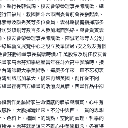
通、執行長韓佩錦、校友會榮譽理事長陳調鋌、總
億行田福見、救國團斗六市團委會前會長張起凰、
林素琴及顏秀英等多位會員、雲林縣後備指揮部多
音坊吳鎮銅等數百多人參加場面熱絡。與會貴賓雲
通、校友會榮譽理事長陳調鋌、陳誠老師等人分別
中綠城藝文展覽中心之設立及舉辦過
5
次之效友有個
金會莊勝通董事長捐贈時價
2
千萬股票及現任校友會
名畫家高惠芬知學經歷當年在斗六高中就讀時，接
立台灣師範大學美術系，這麼多年來一直不忘初衷
台灣到旅居加拿大，後來再到美國，創作從不間
方繪畫裡有西方繪畫的活潑與具體，西畫作品中卻
術創作是藝術家生命情感的體驗與讚賞。心中有
敏感性，大膽揮灑出來。不分中與西，一貫的思想
上、色料上、構圖上的觀點，空間的處理，哲學的
有所長。惠芬就是讓它不離心中美學概念，各有特