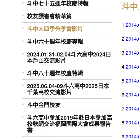
斗中七十五週年校慶特輯
斗中
校友讀書會精華篇
1.
201
斗中人四季分享會影片
2.
201
斗中六十週年校慶專輯
3.
201
2024.01.31-02.04斗六高中2024日
本戶山交流影片
4.
201
斗中八十週年校慶特輯
5.
201
2025.06.04-09斗六高中2025日本
千葉高校交流影片
6.
201
斗中金門校友
7.
201
斗六高中參加2019年赴日本參加高
8.
201
校軟網交流福岡國際大會成果報告
書
9.
201