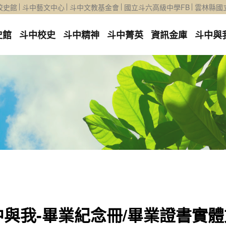
校史館
斗中藝文中心
斗中文教基金會
國立斗六高級中學FB
雲林縣國
史館
斗中校史
斗中精神
斗中菁英
資訊金庫
斗中與
中與我-畢業紀念冊/畢業證書實