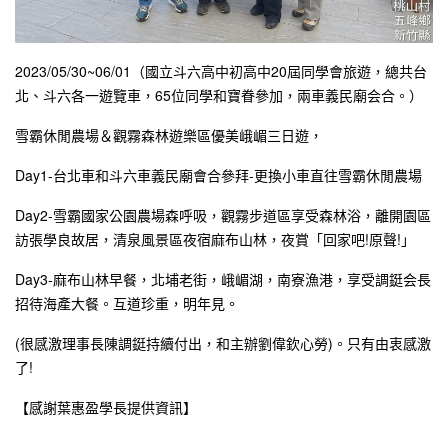
2023/05/30~06/01（國立斗六高中初高中20屆同學會旅遊，總共台
北、斗六各一遊覽車，65位同學和寶眷參加，兩車義民廟会合。）
雪霸休閒農場＆觀霧森林遊樂區優美峨嵋三日遊，
Day1-台北車和斗六車義民廟會合參拜-更換小車直往雪霸休閒農場
Day2-雪霸國家公園農場森呼吸，觀霧步道區享受森林浴，離開園區
訪張學良故居，清泉風景區夜宿麻布山林，夜賞「回家吧!原聲!」
Day3-麻布山林早餐，北埔老街，峨嵋湖，南寮漁港，享受調鋌会長
招待海產大餐。互道珍重，明年見。
(很感激理事長陳調鋌持續付出，和主辦劉偉欽心勞)。只有由衷感激
了!
【感謝葉惠盈學長提供資訊】